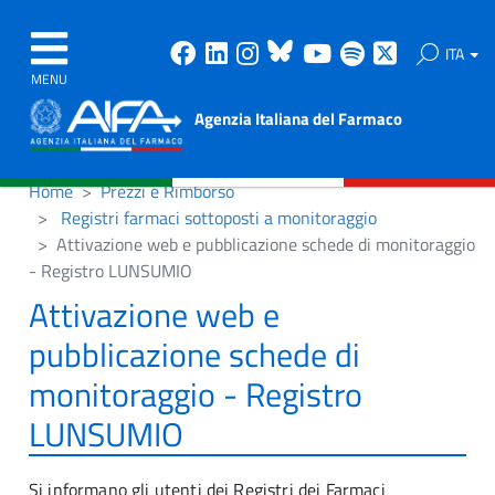
Facebook
Linkedin
Instagram
Bluesky
Youtube
Spotify
X
ITA
MENU
Agenzia Italiana del Farmaco
Home
Prezzi e Rimborso
Registri farmaci sottoposti a monitoraggio
Attivazione web e pubblicazione schede di monitoraggio
- Registro LUNSUMIO
Attivazione web e
pubblicazione schede di
monitoraggio - Registro
LUNSUMIO
Si informano gli utenti dei Registri dei Farmaci