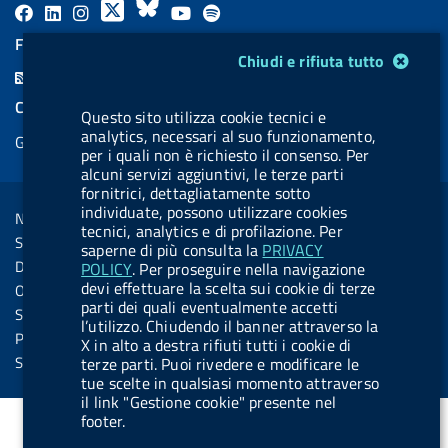
F
L
l
X
B
Y
l
a
i
a
l
o
a
FEED RSS
Modulo gestione cookie
Chiudi e rifiuta tutto
c
n
b
u
u
b
F
e
k
e
e
t
e
e
COOKIES
b
e
l
s
u
l
Questo sito utilizza cookie tecnici e
e
analytics, necessari al suo funzionamento,
Gestione cookie
o
d
.
k
b
.
per i quali non è richiesto il consenso. Per
d
o
i
b
y
e
b
alcuni servizi aggiuntivi, le terze parti
R
Sezione Link Utili
fornitrici, dettagliatamente sotto
k
n
u
u
s
individuate, possono utilizzare cookies
Note legali
t
t
tecnici, analytics e di profilazione. Per
s
Social Media Policy
saperne di più consulta la
PRIVACY
t
t
Dichiarazione di accessibilità
POLICY
. Per proseguire nella navigazione
o
o
devi effettuare la scelta sui cookie di terze
Obiettivi di accessibilità
n
n
parti dei quali eventualmente accetti
Statistiche sito
l’utilizzo. Chiudendo il banner attraverso la
.
.
Privacy
X in alto a destra rifiuti tutti i cookie di
i
s
Servizi Online
terze parti. Puoi rivedere e modificare le
tue scelte in qualsiasi momento attraverso
n
p
il link "Gestione cookie" presente nel
s
o
footer.
t
t