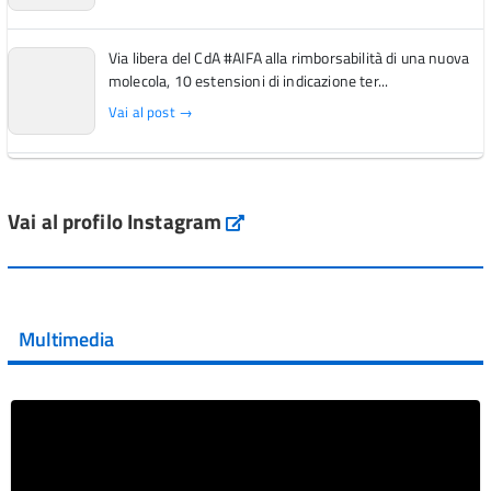
Via libera del CdA #AIFA alla rimborsabilità di una nuova
molecola, 10 estensioni di indicazione ter...
Vai al post →
L'Italia si conferma tra i primi Paesi europei per l'accesso
ai #farmaci orfani rimborsati dal Servi...
Vai al profilo Instagram
Instagram
Vai al post →
💜 Il 29 giugno #AIFA si è illuminata di viola in occasione
della XVII Giornata Mondiale della Scler...
Multimedia
Vai al post →