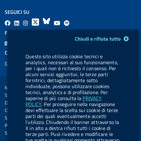
SEGUICI SU
F
L
l
X
B
Y
l
a
i
a
l
o
a
FEED RSS
Modulo gestione cookie
c
n
b
u
u
b
Chiudi e rifiuta tutto
F
e
k
e
e
t
e
e
COOKIES
b
e
l
s
u
l
Questo sito utilizza cookie tecnici e
e
analytics, necessari al suo funzionamento,
Gestione cookie
o
d
.
k
b
.
d
per i quali non è richiesto il consenso. Per
o
i
b
y
e
b
alcuni servizi aggiuntivi, le terze parti
R
Sezione Link Utili
fornitrici, dettagliatamente sotto
k
n
u
u
s
individuate, possono utilizzare cookies
Note legali
t
t
tecnici, analytics e di profilazione. Per
s
Social Media Policy
t
t
saperne di più consulta la
PRIVACY
Dichiarazione di accessibilità
POLICY
. Per proseguire nella navigazione
o
o
devi effettuare la scelta sui cookie di terze
Obiettivi di accessibilità
n
n
parti dei quali eventualmente accetti
Statistiche sito
l’utilizzo. Chiudendo il banner attraverso la
.
.
Privacy
X in alto a destra rifiuti tutti i cookie di
i
s
Servizi Online
terze parti. Puoi rivedere e modificare le
tue scelte in qualsiasi momento attraverso