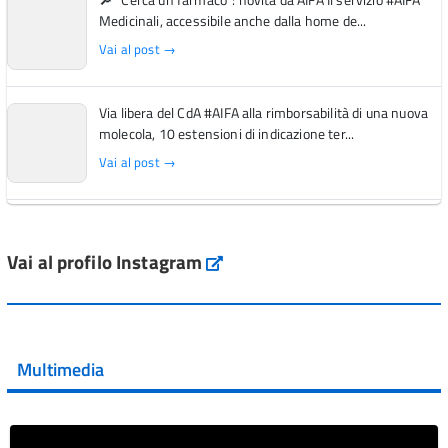
Medicinali, accessibile anche dalla home de...
Vai al post →
Via libera del CdA #AIFA alla rimborsabilità di una nuova
molecola, 10 estensioni di indicazione ter...
Vai al post →
L'Italia si conferma tra i primi Paesi europei per l'accesso
ai #farmaci orfani rimborsati dal Servi...
Vai al profilo Instagram
Instagram
Vai al post →
💜 Il 29 giugno #AIFA si è illuminata di viola in occasione
della XVII Giornata Mondiale della Scler...
Multimedia
Vai al post →