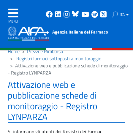
Facebook
Linkedin
Instagram
Bluesky
Youtube
Spotify
X
ITA
MENU
Agenzia Italiana del Farmaco
Home
Prezzi e Rimborso
Registri farmaci sottoposti a monitoraggio
Attivazione web e pubblicazione schede di monitoraggio
- Registro LYNPARZA
Attivazione web e
pubblicazione schede di
monitoraggio - Registro
LYNPARZA
Si informano gli utenti dei Registri dei Farmaci