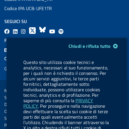
Codice IPA UCB: UFE1TR
SEGUICI SU
F
L
l
X
B
Y
l
a
i
a
l
o
a
FEED RSS
Modulo gestione cookie
c
n
b
u
u
b
Chiudi e rifiuta tutto
F
e
k
e
e
t
e
e
COOKIES
b
e
l
s
u
l
Questo sito utilizza cookie tecnici e
e
analytics, necessari al suo funzionamento,
Gestione cookie
o
d
.
k
b
.
d
per i quali non è richiesto il consenso. Per
o
i
b
y
e
b
alcuni servizi aggiuntivi, le terze parti
R
Sezione Link Utili
fornitrici, dettagliatamente sotto
k
n
u
u
s
individuate, possono utilizzare cookies
Note legali
t
t
tecnici, analytics e di profilazione. Per
s
Social Media Policy
t
t
saperne di più consulta la
PRIVACY
Dichiarazione di accessibilità
POLICY
. Per proseguire nella navigazione
o
o
Obiettivi di accessibilità
devi effettuare la scelta sui cookie di terze
n
n
parti dei quali eventualmente accetti
Statistiche sito
l’utilizzo. Chiudendo il banner attraverso la
.
.
Privacy
X in alto a destra rifiuti tutti i cookie di