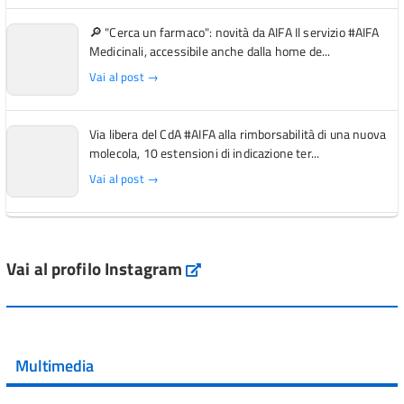
🔎 "Cerca un farmaco": novità da AIFA Il servizio #AIFA
Medicinali, accessibile anche dalla home de...
Vai al post →
Via libera del CdA #AIFA alla rimborsabilità di una nuova
molecola, 10 estensioni di indicazione ter...
Vai al post →
L'Italia si conferma tra i primi Paesi europei per l'accesso
ai #farmaci orfani rimborsati dal Servi...
Vai al profilo Instagram
Instagram
Vai al post →
💜 Il 29 giugno #AIFA si è illuminata di viola in occasione
della XVII Giornata Mondiale della Scler...
Multimedia
Vai al post →