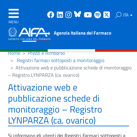
Facebook
Linkedin
Instagram
Bluesky
Youtube
Spotify
X
ITA
MENU
Agenzia Italiana del Farmaco
Home
Prezzi e Rimborso
Registri farmaci sottoposti a monitoraggio
Attivazione web e pubblicazione schede di monitoraggio
– Registro LYNPARZA (ca. ovarico)
Attivazione web e
pubblicazione schede di
monitoraggio – Registro
LYNPARZA (ca. ovarico)
Si informano gli utenti dei Registri Farmaci sottoposti a