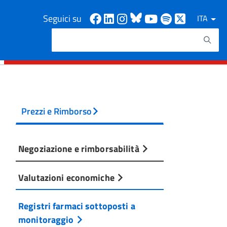
Facebook
Linkedin
Instagram
Bluesky
Youtube
Spotify
X
Seguici su
ITA
Cerca
Testo da ricercare
Prezzi e Rimborso
Negoziazione e rimborsabilità
Valutazioni economiche
Registri farmaci sottoposti a
monitoraggio