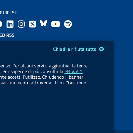
GUICI SU
F
L
l
X
B
Y
l
a
i
a
l
o
a
ED RSS
F
c
n
b
u
u
b
Chiudi e rifiuta tutto
e
e
k
e
e
t
e
OKIES
enso. Per alcuni servizi aggiuntivi, le terze
e
stione cookie
b
e
l
s
u
l
e. Per saperne di più consulta la
PRIVACY
nte accetti l’utilizzo. Chiudendo il banner
d
o
d
.
k
b
.
ualsiasi momento attraverso il link "Gestione
R
o
i
b
y
e
b
s
k
n
u
u
s
t
t
t
t