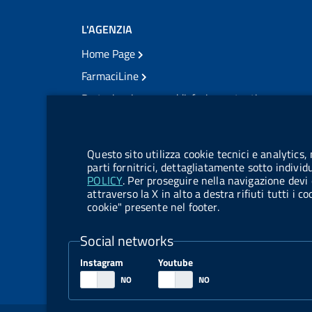
L'AGENZIA
Home Page
FarmaciLine
Partecipazione e soddisfazione utenti
Modulo gestione cookie
Accesso civico
Modulistica
Questo sito utilizza cookie tecnici e analytics,
Amministrazione Trasparente
parti fornitrici, dettagliatamente sotto individ
POLICY
. Per proseguire nella navigazione devi 
Atti di notifica
attraverso la X in alto a destra rifiuti tutti i 
cookie" presente nel footer.
Pubblicità legale
TrovaNormeFarmaco
Social networks
Bandi di Concorso
Instagram
Youtube
Bandi di Gara e Contratti