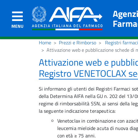
Agenzi
Farma
MENU
Home
Prezzi e Rimborso
Registri farmac
Attivazione web e pubblicazione schede d
Attivazione web e pubbli
Registro VENETOCLAX se
Si informano gli utenti dei Registri Farmaci so
della Determina AIFA nella GU n. 202 del 13/08
regime di rimborsabilità SSN, ai sensi della 
la seguente indicazione terapeutica:
Venetoclax in combinazione con azaciti
leucemia mieloide acuta di nuova diag
con età ≥ 75 anni.