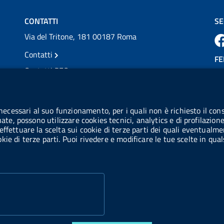
Vai al post →
CONTATTI
SE
Via del Tritone, 181 00187 Roma
Contatti
FE
Contatti PEC
Partita IVA: 08703841000
CO
Codice Fiscale: 97345810580
 necessari al suo funzionamento, per i quali non è richiesto il cons
Ge
uate, possono utilizzare cookies tecnici, analytics e di profilazion
Codice IPA AIFA: aifa_rm
effettuare la scelta sui cookie di terze parti dei quali eventualme
cookie di terze parti. Puoi rivedere e modificare le tue scelte in q
Codice IPA UCB: UFE1TR