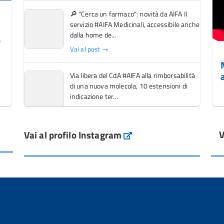
🔎 "Cerca un farmaco": novità da AIFA Il
servizio #AIFA Medicinali, accessibile anche
dalla home de...
Vai al post →
Via libera del CdA #AIFA alla rimborsabilità
di una nuova molecola, 10 estensioni di
indicazione ter...
Vai al post →
V
Vai al profilo Instagram
L'Italia si conferma tra i primi Paesi europei
Instagram
per l'accesso ai #farmaci orfani rimborsati
dal Servi...
Vai al post →
💜 Il 29 giugno #AIFA si è illuminata di viola
in occasione della XVII Giornata Mondiale
della Scler...