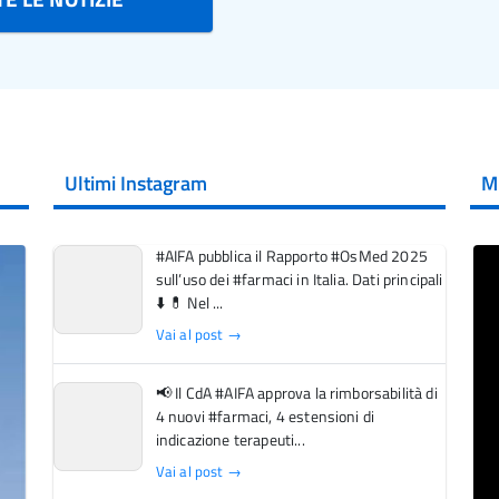
Ultimi Instagram
M
#AIFA pubblica il Rapporto #OsMed 2025
sull’uso dei #farmaci in Italia. Dati principali
⬇️ 💊 Nel ...
Vai al post →
📢 Il CdA #AIFA approva la rimborsabilità di
4 nuovi #farmaci, 4 estensioni di
indicazione terapeuti...
Vai al post →