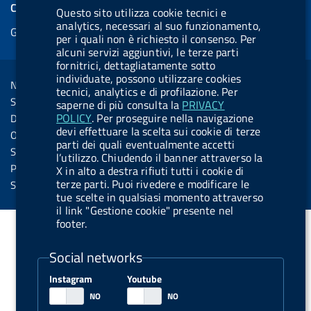
e
COOKIES
Questo sito utilizza cookie tecnici e
b
e
l
s
u
l
e
analytics, necessari al suo funzionamento,
Gestione cookie
o
d
.
k
b
.
per i quali non è richiesto il consenso. Per
d
o
i
b
y
e
b
alcuni servizi aggiuntivi, le terze parti
R
Sezione Link Utili
fornitrici, dettagliatamente sotto
k
n
u
u
individuate, possono utilizzare cookies
s
Note legali
t
t
tecnici, analytics e di profilazione. Per
s
Social Media Policy
saperne di più consulta la
PRIVACY
t
t
POLICY
. Per proseguire nella navigazione
Dichiarazione di accessibilità
o
o
devi effettuare la scelta sui cookie di terze
Obiettivi di accessibilità
parti dei quali eventualmente accetti
n
n
Statistiche sito
l’utilizzo. Chiudendo il banner attraverso la
.
.
Privacy
X in alto a destra rifiuti tutti i cookie di
i
s
terze parti. Puoi rivedere e modificare le
Servizi Online
tue scelte in qualsiasi momento attraverso
n
p
il link "Gestione cookie" presente nel
s
o
footer.
t
t
Social networks
a
i
g
f
Instagram
Youtube
r
y