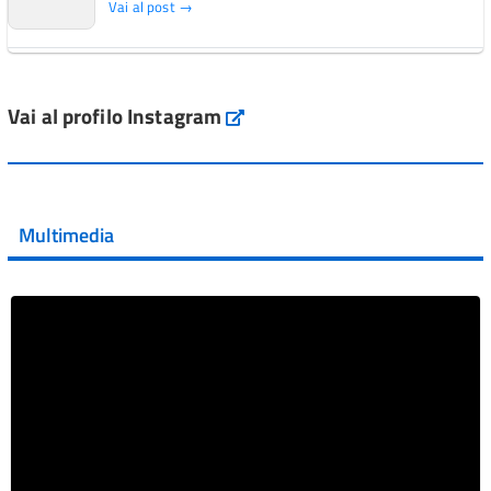
Vai al post →
L'Italia si conferma tra i primi Paesi europei per l'accesso
ai #farmaci orfani rimborsati dal Servi...
Vai al profilo Instagram
Instagram
Vai al post →
💜 Il 29 giugno #AIFA si è illuminata di viola in occasione
della XVII Giornata Mondiale della Scler...
Multimedia
Vai al post →