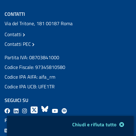
CONTATTI
Via del Tritone, 181 00187 Roma
Contatti
Contatti PEC
Partita IVA: 08703841000
Codice Fiscale: 97345810580
Codice IPA AIFA: aifa_rm
Codice IPA UCB: UFE1TR
SEGUICI SU
F
L
l
X
B
Y
l
a
i
a
l
o
a
FEED RSS
Modulo gestione cookie
Chiudi e rifiuta tutto
c
n
b
u
u
b
F
e
k
e
e
t
e