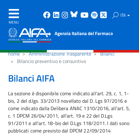
Facebook
Linkedin
Instagram
Bluesky
Youtube
Spotify
X
ITA
MENU
Agenzia Italiana del Farmaco
home
Amministrazione Trasparente
Bilanci
Bilancio preventivo e consuntivo
Bilanci AIFA
La sezione è disponibile come indicato all'art. 29, c. 1, 1-
bis, 2 del d.lgs. 33/2013 novellato dal D. Lgs 97/2016 e
come indicato dalla Delibera ANAC 1310/2016, all'art. 5,
c. 1 DPCM 26/04/2011, all'art. 19 e 22 del D.Lgs
91/2011 e all'art. 18-bis del D.Lgs 118/2011. I dati sono
pubblicati come previsto dal DPCM 22/09/2014