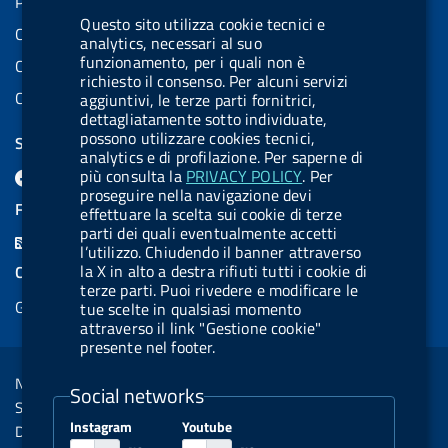
Partita IVA: 08703841000
Questo sito utilizza cookie tecnici e
Codice Fiscale: 97345810580
analytics, necessari al suo
funzionamento, per i quali non è
Codice IPA AIFA: aifa_rm
richiesto il consenso. Per alcuni servizi
Codice IPA UCB: UFE1TR
aggiuntivi, le terze parti fornitrici,
dettagliatamente sotto individuate,
possono utilizzare cookies tecnici,
SEGUICI SU
analytics e di profilazione. Per saperne di
F
L
l
X
B
Y
l
più consulta la
PRIVACY POLICY
. Per
proseguire nella navigazione devi
a
i
a
l
o
a
FEED RSS
effettuare la scelta sui cookie di terze
c
n
b
u
u
b
parti dei quali eventualmente accetti
F
l’utilizzo. Chiudendo il banner attraverso
e
k
e
e
t
e
e
la X in alto a destra rifiuti tutti i cookie di
COOKIES
b
e
l
s
u
l
terze parti. Puoi rivedere e modificare le
e
Gestione cookie
o
d
.
k
b
.
tue scelte in qualsiasi momento
d
attraverso il link "Gestione cookie"
o
i
b
y
e
b
presente nel footer.
R
Sezione Link Utili
k
n
u
u
s
Note legali
t
t
Social networks
s
Social Media Policy
t
t
Instagram
Youtube
Dichiarazione di accessibilità
o
o