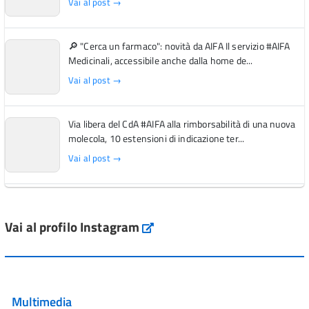
Vai al post →
🔎 "Cerca un farmaco": novità da AIFA Il servizio #AIFA
Medicinali, accessibile anche dalla home de...
Vai al post →
Via libera del CdA #AIFA alla rimborsabilità di una nuova
molecola, 10 estensioni di indicazione ter...
Vai al post →
L'Italia si conferma tra i primi Paesi europei per l'accesso
ai #farmaci orfani rimborsati dal Servi...
Vai al profilo Instagram
Instagram
Vai al post →
💜 Il 29 giugno #AIFA si è illuminata di viola in occasione
della XVII Giornata Mondiale della Scler...
Multimedia