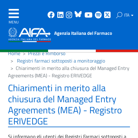
Facebook
Linkedin
Instagram
Bluesky
Youtube
Spotify
X
ITA
MENU
Agenzia Italiana del Farmaco
Home
Prezzi e Rimborso
Registri farmaci sottoposti a monitoraggio
Chiarimenti in merito alla chiusura del Managed Entry
Agreements (MEA) - Registro ERIVEDGE
Chiarimenti in merito alla
chiusura del Managed Entry
Agreements (MEA) - Registro
ERIVEDGE
Si informano gli utenti dei Registri Farmaci sottoposti a