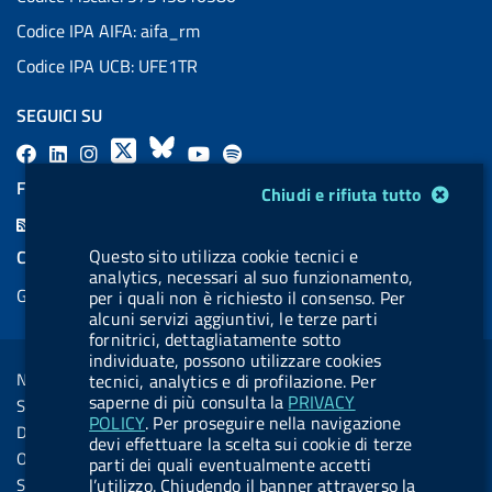
Codice IPA AIFA: aifa_rm
Codice IPA UCB: UFE1TR
SEGUICI SU
F
L
l
X
B
Y
l
a
i
a
l
o
a
FEED RSS
Modulo gestione cookie
Chiudi e rifiuta tutto
c
n
b
u
u
b
F
e
k
e
e
t
e
e
Questo sito utilizza cookie tecnici e
COOKIES
b
e
l
s
u
l
analytics, necessari al suo funzionamento,
e
Gestione cookie
per i quali non è richiesto il consenso. Per
o
d
.
k
b
.
d
alcuni servizi aggiuntivi, le terze parti
o
i
b
y
e
b
fornitrici, dettagliatamente sotto
R
Sezione Link Utili
k
n
u
u
individuate, possono utilizzare cookies
s
Note legali
tecnici, analytics e di profilazione. Per
t
t
s
saperne di più consulta la
PRIVACY
Social Media Policy
t
t
POLICY
. Per proseguire nella navigazione
Dichiarazione di accessibilità
devi effettuare la scelta sui cookie di terze
o
o
Obiettivi di accessibilità
parti dei quali eventualmente accetti
n
n
l’utilizzo. Chiudendo il banner attraverso la
Statistiche sito