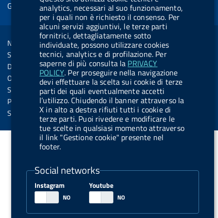
e
Gestione cookie
o
d
.
k
b
.
analytics, necessari al suo funzionamento,
d
per i quali non è richiesto il consenso. Per
o
i
b
y
e
b
R
alcuni servizi aggiuntivi, le terze parti
Sezione Link Utili
k
n
u
u
fornitrici, dettagliatamente sotto
s
Note legali
individuate, possono utilizzare cookies
t
t
s
tecnici, analytics e di profilazione. Per
Social Media Policy
t
t
saperne di più consulta la
PRIVACY
Dichiarazione di accessibilità
POLICY
. Per proseguire nella navigazione
o
o
Obiettivi di accessibilità
devi effettuare la scelta sui cookie di terze
n
n
Statistiche sito
parti dei quali eventualmente accetti
.
.
l’utilizzo. Chiudendo il banner attraverso la
Privacy
X in alto a destra rifiuti tutti i cookie di
i
s
Servizi Online
terze parti. Puoi rivedere e modificare le
n
p
tue scelte in qualsiasi momento attraverso
il link "Gestione cookie" presente nel
s
o
footer.
t
t
a
i
Social networks
g
f
Instagram
Youtube
r
y
a
m