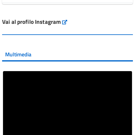
L'Italia si conferma tra i primi Paesi europei per l'accesso
ai #farmaci orfani rimborsati dal Servi...
Vai al profilo Instagram
Instagram
Vai al post →
💜 Il 29 giugno #AIFA si è illuminata di viola in occasione
della XVII Giornata Mondiale della Scler...
Multimedia
Vai al post →