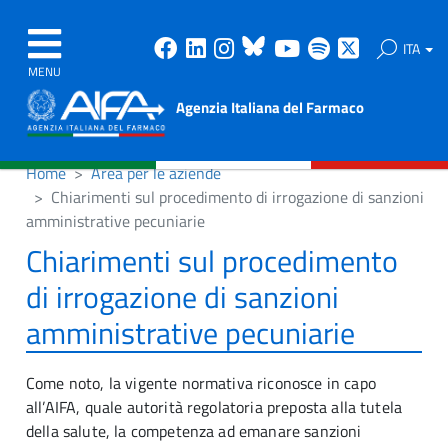
Facebook
Linkedin
Instagram
Bluesky
Youtube
Spotify
X
ITA
MENU
Agenzia Italiana del Farmaco
Home
Area per le aziende
Chiarimenti sul procedimento di irrogazione di sanzioni
amministrative pecuniarie
Chiarimenti sul procedimento
di irrogazione di sanzioni
amministrative pecuniarie
Come noto, la vigente normativa riconosce in capo
all’AIFA, quale autorità regolatoria preposta alla tutela
della salute, la competenza ad emanare sanzioni