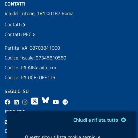
CONTATTI
Via del Tritone, 181 00187 Roma
Contatti
Contatti PEC
Partita IVA: 08703841000
Codice Fiscale: 97345810580
Codice IPA AIFA: aifa_rm
Codice IPA UCB: UFE1TR
SEGUICI SU
F
L
l
X
B
Y
l
a
i
a
l
o
a
FEED RSS
c
n
b
u
u
b
Modulo gestione cookie
Chiudi e rifiuta tutto
F
e
k
e
e
t
e
e
COOKIES
b
e
l
s
u
l
Questo sito utilizza cookie tecnici e