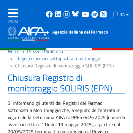
Facebook
Linkedin
Instagram
Bluesky
Youtube
Spotify
X
ITA
MENU
Agenzia Italiana del Farmaco
Home
Prezzi e Rimborso
Registri farmaci sottoposti a monitoraggio
Chiusura Registro di monitoraggio SOLIRIS (EPN)
Chiusura Registro di
monitoraggio SOLIRIS (EPN)
Si informano gli utenti dei Registri dei Farmaci
sottoposti a Monitoraggio che, a seguito dell’entrata in
vigore della Determina AIFA n. PRES/649/2025 (come da
avviso in G.U. n. 114 del 19 maggio 2025), a partire dal
20/05/2025 termina il monitoraggio del Registro