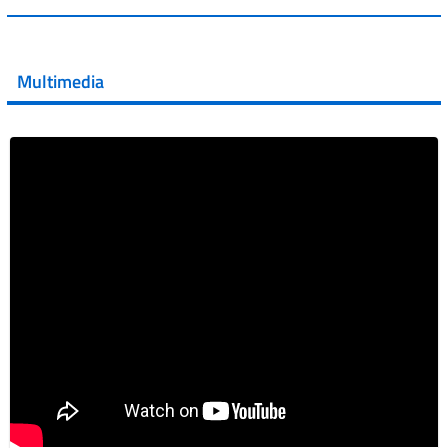
💜 Il 29 giugno #AIFA si è illuminata di viola in occasione
della XVII Giornata Mondiale della Scler...
Multimedia
Vai al post →