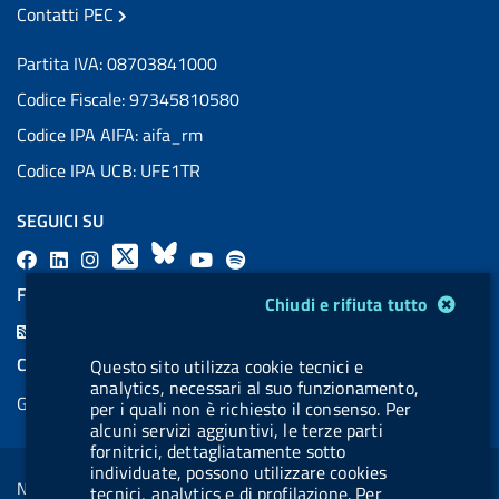
Contatti PEC
Partita IVA: 08703841000
Codice Fiscale: 97345810580
Codice IPA AIFA: aifa_rm
Codice IPA UCB: UFE1TR
SEGUICI SU
F
L
l
X
B
Y
l
a
i
a
l
o
a
FEED RSS
Modulo gestione cookie
Chiudi e rifiuta tutto
c
n
b
u
u
b
F
e
k
e
e
t
e
e
COOKIES
Questo sito utilizza cookie tecnici e
b
e
l
s
u
l
analytics, necessari al suo funzionamento,
e
Gestione cookie
o
d
.
k
b
.
per i quali non è richiesto il consenso. Per
d
alcuni servizi aggiuntivi, le terze parti
o
i
b
y
e
b
R
fornitrici, dettagliatamente sotto
Sezione Link Utili
k
n
u
u
individuate, possono utilizzare cookies
s
Note legali
tecnici, analytics e di profilazione. Per
t
t