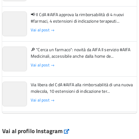
📢 Il CdA #AIFA approva la rimborsabilità di 4 nuovi
#farmaci, 4 estensioni di indicazione terapeuti...
Vai al post →
🔎 "Cerca un farmaco": novità da AIFA Il servizio #AIFA
Medicinali, accessibile anche dalla home de...
Vai al post →
Via libera del CdA #AIFA alla rimborsabilità di una nuova
molecola, 10 estensioni di indicazione ter...
Vai al post →
L'Italia si conferma tra i primi Paesi europei per l'accesso
ai #farmaci orfani rimborsati dal Servi...
Vai al profilo Instagram
Instagram
Vai al post →