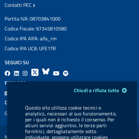
Contatti PEC
Partita IVA: 08703841000
Codice Fiscale: 97345810580
Codice IPA AIFA: aifa_rm
Codice IPA UCB: UFE1TR
SEGUICI SU
F
L
l
X
B
Y
l
a
i
a
l
o
a
FEED RSS
c
n
b
u
u
b
Modulo gestione cookie
Chiudi e rifiuta tutto
F
e
k
e
e
t
e
e
COOKIES
b
e
l
s
u
l
Questo sito utilizza cookie tecnici e
e
Gestione cookie
analytics, necessari al suo funzionamento,
o
d
.
k
b
.
d
per i quali non è richiesto il consenso. Per
o
i
b
y
e
b
alcuni servizi aggiuntivi, le terze parti
R
Sezione Link Utili
k
n
u
u
fornitrici, dettagliatamente sotto
s
Note legali
individuate, possono utilizzare cookies