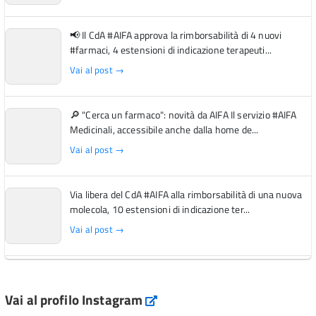
📢 Il CdA #AIFA approva la rimborsabilità di 4 nuovi
#farmaci, 4 estensioni di indicazione terapeuti...
Vai al post →
🔎 "Cerca un farmaco": novità da AIFA Il servizio #AIFA
Medicinali, accessibile anche dalla home de...
Vai al post →
Via libera del CdA #AIFA alla rimborsabilità di una nuova
molecola, 10 estensioni di indicazione ter...
Vai al post →
L'Italia si conferma tra i primi Paesi europei per l'accesso
ai #farmaci orfani rimborsati dal Servi...
Vai al profilo Instagram
Instagram
Vai al post →