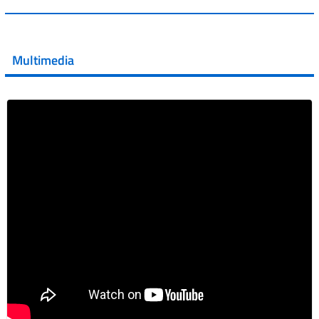
💜 Il 29 giugno #AIFA si è illuminata di viola in occasione
della XVII Giornata Mondiale della Scler...
Multimedia
Vai al post →