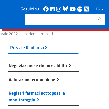
Facebook
Linkedin
Instagram
Bluesky
Youtube
Spotify
X
Seguici su
ITA
Cerca
Testo da ricercare
braio 2022 sui pazienti arruolati
Prezzi e Rimborso
Negoziazione e rimborsabilità
Valutazioni economiche
Registri farmaci sottoposti a
monitoraggio