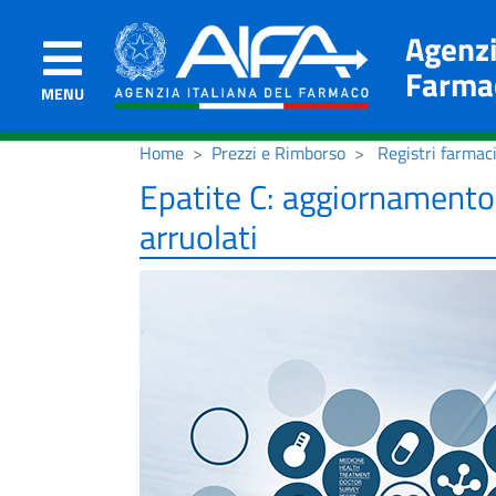
Agenzi
Farma
MENU
Home
Prezzi e Rimborso
Registri farmac
Epatite C: aggiornamento 
arruolati