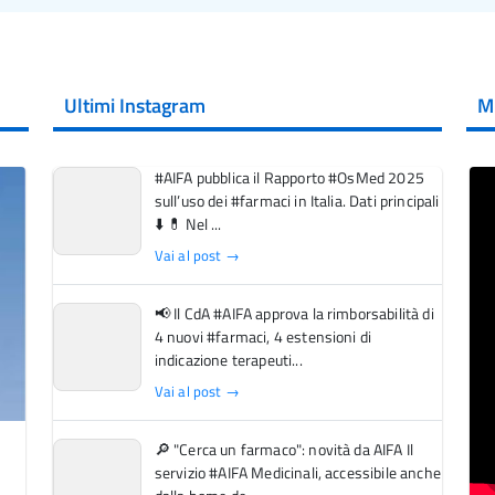
Ultimi Instagram
M
#AIFA pubblica il Rapporto #OsMed 2025
sull’uso dei #farmaci in Italia. Dati principali
⬇️ 💊 Nel ...
Vai al post →
📢 Il CdA #AIFA approva la rimborsabilità di
4 nuovi #farmaci, 4 estensioni di
indicazione terapeuti...
Vai al post →
🔎 "Cerca un farmaco": novità da AIFA Il
servizio #AIFA Medicinali, accessibile anche