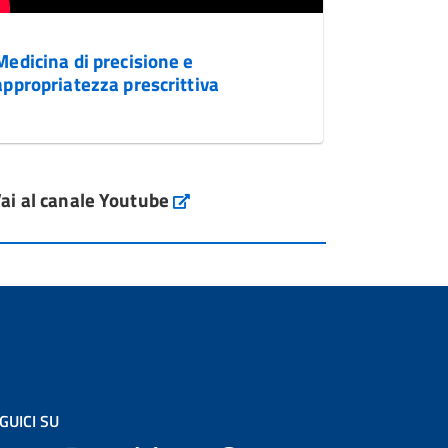
Medicina di precisione e
appropriatezza prescrittiva
ai al canale Youtube
GUICI SU