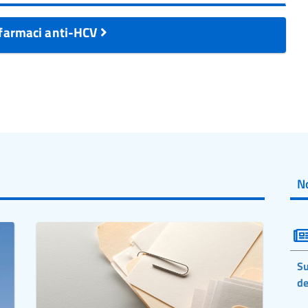
i farmaci anti-HCV
No
Su
de