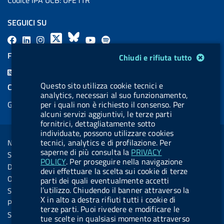
SEGUICI SU
F
L
l
X
B
Y
l
a
i
a
l
o
a
FEED RSS
Modulo gestione cookie
Chiudi e rifiuta tutto
c
n
b
u
u
b
F
e
k
e
e
t
e
e
Questo sito utilizza cookie tecnici e
COOKIES
b
e
l
s
u
l
analytics, necessari al suo funzionamento,
e
Gestione cookie
per i quali non è richiesto il consenso. Per
o
d
.
k
b
.
d
alcuni servizi aggiuntivi, le terze parti
o
i
b
y
e
b
fornitrici, dettagliatamente sotto
R
Sezione Link Utili
k
n
u
u
individuate, possono utilizzare cookies
s
tecnici, analytics e di profilazione. Per
Note legali
t
t
s
saperne di più consulta la
PRIVACY
Social Media Policy
t
t
POLICY
. Per proseguire nella navigazione
Dichiarazione di accessibilità
devi effettuare la scelta sui cookie di terze
o
o
Obiettivi di accessibilità
parti dei quali eventualmente accetti
n
n
l’utilizzo. Chiudendo il banner attraverso la
Statistiche sito
X in alto a destra rifiuti tutti i cookie di
.
.
Privacy
terze parti. Puoi rivedere e modificare le
i
s
Servizi Online
tue scelte in qualsiasi momento attraverso