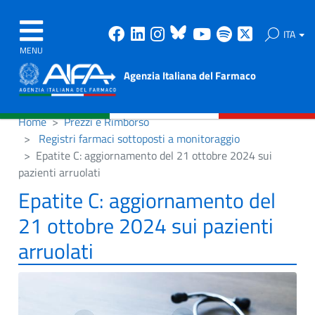
Facebook
Linkedin
Instagram
Bluesky
Youtube
Spotify
X
ITA
MENU
Agenzia Italiana del Farmaco
Home
Prezzi e Rimborso
Registri farmaci sottoposti a monitoraggio
Epatite C: aggiornamento del 21 ottobre 2024 sui
pazienti arruolati
Epatite C: aggiornamento del
21 ottobre 2024 sui pazienti
arruolati