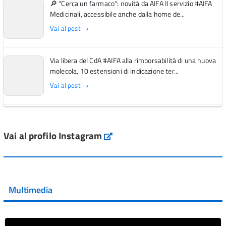
🔎 "Cerca un farmaco": novità da AIFA Il servizio #AIFA
Medicinali, accessibile anche dalla home de...
Vai al post →
Via libera del CdA #AIFA alla rimborsabilità di una nuova
molecola, 10 estensioni di indicazione ter...
Vai al post →
L'Italia si conferma tra i primi Paesi europei per l'accesso
ai #farmaci orfani rimborsati dal Servi...
Vai al profilo Instagram
Instagram
Vai al post →
💜 Il 29 giugno #AIFA si è illuminata di viola in occasione
della XVII Giornata Mondiale della Scler...
Multimedia
Vai al post →