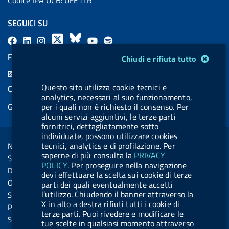
SEGUICI SU
F
L
l
X
B
Y
l
a
i
a
l
o
a
FEED RSS
Modulo gestione cookie
Chiudi e rifiuta tutto
c
n
b
u
u
b
F
e
k
e
e
t
e
e
Questo sito utilizza cookie tecnici e
COOKIES
b
e
l
s
u
l
analytics, necessari al suo funzionamento,
e
Gestione cookie
per i quali non è richiesto il consenso. Per
o
d
.
k
b
.
d
alcuni servizi aggiuntivi, le terze parti
o
i
b
y
e
b
fornitrici, dettagliatamente sotto
R
Sezione Link Utili
k
n
u
u
individuate, possono utilizzare cookies
s
tecnici, analytics e di profilazione. Per
Note legali
t
t
s
saperne di più consulta la
PRIVACY
Social Media Policy
t
t
POLICY
. Per proseguire nella navigazione
Dichiarazione di accessibilità
devi effettuare la scelta sui cookie di terze
o
o
Obiettivi di accessibilità
parti dei quali eventualmente accetti
n
n
l’utilizzo. Chiudendo il banner attraverso la
Statistiche sito
X in alto a destra rifiuti tutti i cookie di
.
.
Privacy
terze parti. Puoi rivedere e modificare le
i
s
Servizi Online
tue scelte in qualsiasi momento attraverso