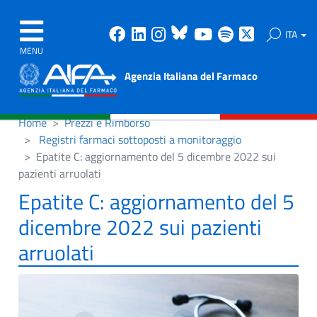
Facebook
Linkedin
Instagram
Bluesky
Youtube
Spotify
X
ITA
MENU
Agenzia Italiana del Farmaco
Home
Prezzi e Rimborso
Registri farmaci sottoposti a monitoraggio
Epatite C: aggiornamento del 5 dicembre 2022 sui
pazienti arruolati
Epatite C: aggiornamento del 5
dicembre 2022 sui pazienti
arruolati