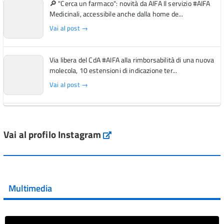
🔎 "Cerca un farmaco": novità da AIFA Il servizio #AIFA
Medicinali, accessibile anche dalla home de...
Vai al post →
Via libera del CdA #AIFA alla rimborsabilità di una nuova
molecola, 10 estensioni di indicazione ter...
Vai al post →
L'Italia si conferma tra i primi Paesi europei per l'accesso
ai #farmaci orfani rimborsati dal Servi...
Vai al profilo Instagram
Instagram
Vai al post →
💜 Il 29 giugno #AIFA si è illuminata di viola in occasione
della XVII Giornata Mondiale della Scler...
Multimedia
Vai al post →