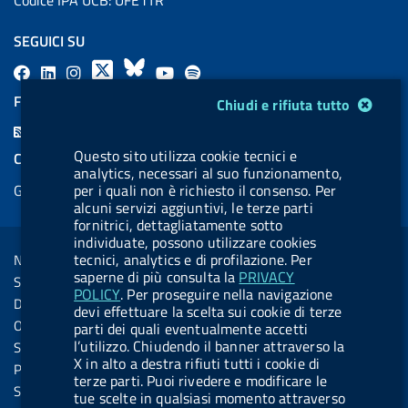
SEGUICI SU
F
L
l
X
B
Y
l
a
i
a
l
o
a
FEED RSS
Modulo gestione cookie
Chiudi e rifiuta tutto
c
n
b
u
u
b
F
e
k
e
e
t
e
e
Questo sito utilizza cookie tecnici e
COOKIES
b
e
l
s
u
l
analytics, necessari al suo funzionamento,
e
Gestione cookie
per i quali non è richiesto il consenso. Per
o
d
.
k
b
.
d
alcuni servizi aggiuntivi, le terze parti
o
i
b
y
e
b
fornitrici, dettagliatamente sotto
R
Sezione Link Utili
k
n
u
u
individuate, possono utilizzare cookies
s
tecnici, analytics e di profilazione. Per
Note legali
t
t
s
saperne di più consulta la
PRIVACY
Social Media Policy
t
t
POLICY
. Per proseguire nella navigazione
Dichiarazione di accessibilità
devi effettuare la scelta sui cookie di terze
o
o
Obiettivi di accessibilità
parti dei quali eventualmente accetti
n
n
l’utilizzo. Chiudendo il banner attraverso la
Statistiche sito
X in alto a destra rifiuti tutti i cookie di
.
.
Privacy
terze parti. Puoi rivedere e modificare le
i
s
Servizi Online
tue scelte in qualsiasi momento attraverso