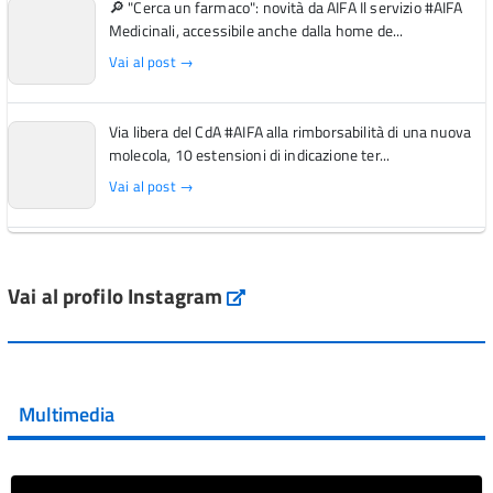
🔎 "Cerca un farmaco": novità da AIFA Il servizio #AIFA
Medicinali, accessibile anche dalla home de...
Vai al post →
Via libera del CdA #AIFA alla rimborsabilità di una nuova
molecola, 10 estensioni di indicazione ter...
Vai al post →
L'Italia si conferma tra i primi Paesi europei per l'accesso
ai #farmaci orfani rimborsati dal Servi...
Vai al profilo Instagram
Instagram
Vai al post →
💜 Il 29 giugno #AIFA si è illuminata di viola in occasione
della XVII Giornata Mondiale della Scler...
Multimedia
Vai al post →