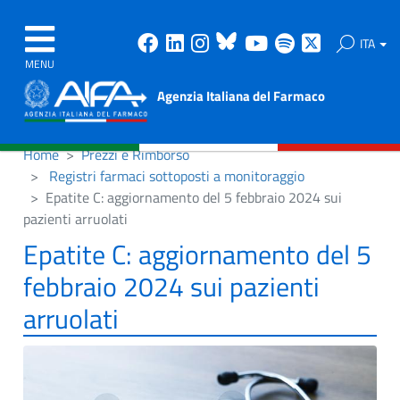
Facebook
Linkedin
Instagram
Bluesky
Youtube
Spotify
X
ITA
MENU
Agenzia Italiana del Farmaco
Home
Prezzi e Rimborso
Registri farmaci sottoposti a monitoraggio
Epatite C: aggiornamento del 5 febbraio 2024 sui
pazienti arruolati
Epatite C: aggiornamento del 5
febbraio 2024 sui pazienti
arruolati