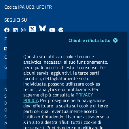
Codice IPA UCB: UFE1TR
SEGUICI SU
F
L
l
X
B
Y
l
a
i
a
l
o
a
FEED RSS
Modulo gestione cookie
Chiudi e rifiuta tutto
c
n
b
u
u
b
F
e
k
e
e
t
e
e
Questo sito utilizza cookie tecnici e
COOKIES
b
e
l
s
u
l
analytics, necessari al suo funzionamento,
e
Gestione cookie
per i quali non è richiesto il consenso. Per
o
d
.
k
b
.
d
alcuni servizi aggiuntivi, le terze parti
o
i
b
y
e
b
fornitrici, dettagliatamente sotto
R
Sezione Link Utili
k
n
u
u
individuate, possono utilizzare cookies
s
Note legali
tecnici, analytics e di profilazione. Per
t
t
s
saperne di più consulta la
PRIVACY
Social Media Policy
t
t
POLICY
. Per proseguire nella navigazione
Dichiarazione di accessibilità
devi effettuare la scelta sui cookie di terze
o
o
Obiettivi di accessibilità
parti dei quali eventualmente accetti
n
n
l’utilizzo. Chiudendo il banner attraverso la
Statistiche sito
.
.
X in alto a destra rifiuti tutti i cookie di
Privacy
terze parti. Puoi rivedere e modificare le