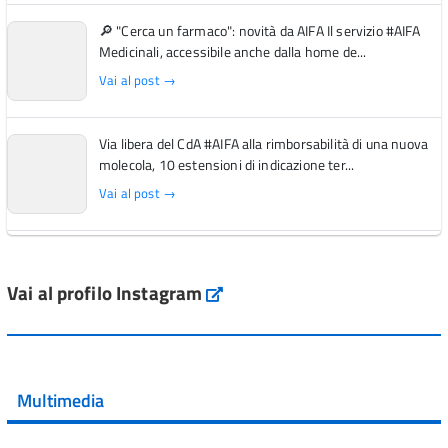
🔎 "Cerca un farmaco": novità da AIFA Il servizio #AIFA
Medicinali, accessibile anche dalla home de...
Vai al post →
Via libera del CdA #AIFA alla rimborsabilità di una nuova
molecola, 10 estensioni di indicazione ter...
Vai al post →
L'Italia si conferma tra i primi Paesi europei per l'accesso
ai #farmaci orfani rimborsati dal Servi...
Vai al profilo Instagram
Instagram
Vai al post →
💜 Il 29 giugno #AIFA si è illuminata di viola in occasione
della XVII Giornata Mondiale della Scler...
Multimedia
Vai al post →