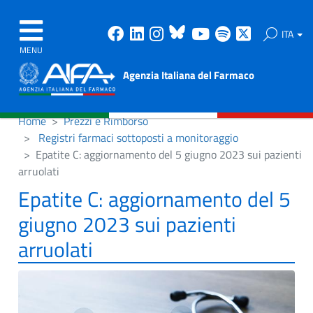
Facebook
Linkedin
Instagram
Bluesky
Youtube
Spotify
X
ITA
MENU
Agenzia Italiana del Farmaco
Home
Prezzi e Rimborso
Registri farmaci sottoposti a monitoraggio
Epatite C: aggiornamento del 5 giugno 2023 sui pazienti
arruolati
Epatite C: aggiornamento del 5
giugno 2023 sui pazienti
arruolati