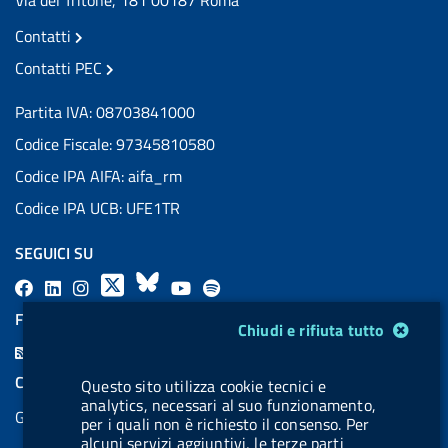
Contatti
Contatti PEC
Partita IVA: 08703841000
Codice Fiscale: 97345810580
Codice IPA AIFA: aifa_rm
Codice IPA UCB: UFE1TR
SEGUICI SU
F
L
l
X
B
Y
l
a
i
a
l
o
a
FEED RSS
Modulo gestione cookie
Chiudi e rifiuta tutto
c
n
b
u
u
b
F
e
k
e
e
t
e
e
COOKIES
Questo sito utilizza cookie tecnici e
b
e
l
s
u
l
e
analytics, necessari al suo funzionamento,
Gestione cookie
o
d
.
k
b
.
per i quali non è richiesto il consenso. Per
d
alcuni servizi aggiuntivi, le terze parti
o
i
b
y
e
b