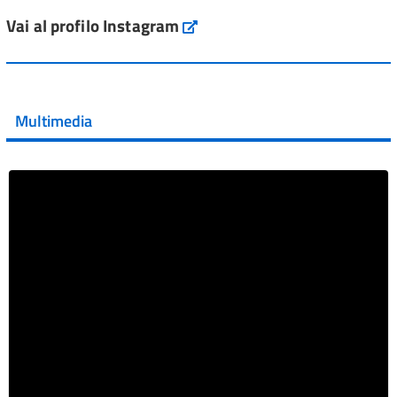
ai #farmaci orfani rimborsati dal Servi...
Vai al profilo Instagram
Instagram
Vai al post →
💜 Il 29 giugno #AIFA si è illuminata di viola in occasione
della XVII Giornata Mondiale della Scler...
Multimedia
Vai al post →