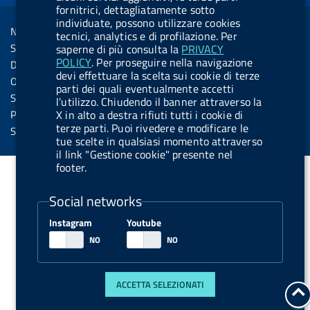
R
fornitrici, dettagliatamente sotto
Sezione Link Utili
k
n
u
u
individuate, possono utilizzare cookies
s
Note legali
t
t
tecnici, analytics e di profilazione. Per
s
Social Media Policy
saperne di più consulta la
PRIVACY
t
t
POLICY
. Per proseguire nella navigazione
Dichiarazione di accessibilità
o
o
devi effettuare la scelta sui cookie di terze
Obiettivi di accessibilità
parti dei quali eventualmente accetti
n
n
Statistiche sito
l’utilizzo. Chiudendo il banner attraverso la
.
.
Privacy
X in alto a destra rifiuti tutti i cookie di
terze parti. Puoi rivedere e modificare le
i
s
Servizi Online
tue scelte in qualsiasi momento attraverso
n
p
il link "Gestione cookie" presente nel
s
o
footer.
t
t
Social networks
a
i
g
f
Instagram
Youtube
r
y
a
m
ACCETTA SELEZIONATI
t
a