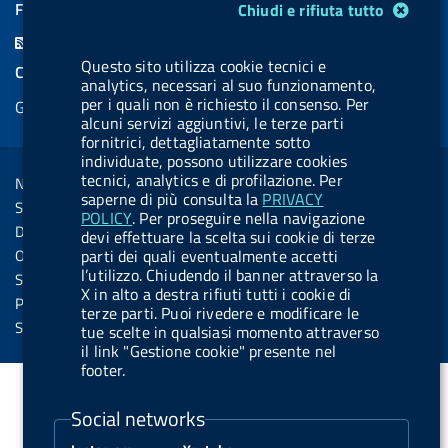
a
i
a
l
o
a
Modulo gestione cookie
FEED RSS
Chiudi e rifiuta tutto
c
n
b
u
u
b
F
e
k
e
e
t
e
Questo sito utilizza cookie tecnici e
e
COOKIES
b
e
l
s
u
l
analytics, necessari al suo funzionamento,
e
per i quali non è richiesto il consenso. Per
Gestione cookie
o
d
.
k
b
.
d
alcuni servizi aggiuntivi, le terze parti
o
i
b
y
e
b
fornitrici, dettagliatamente sotto
R
Sezione Link Utili
individuate, possono utilizzare cookies
k
n
u
u
s
tecnici, analytics e di profilazione. Per
Note legali
t
t
saperne di più consulta la
PRIVACY
s
Social Media Policy
t
t
POLICY
. Per proseguire nella navigazione
Dichiarazione di accessibilità
devi effettuare la scelta sui cookie di terze
o
o
parti dei quali eventualmente accetti
Obiettivi di accessibilità
n
n
l’utilizzo. Chiudendo il banner attraverso la
Statistiche sito
X in alto a destra rifiuti tutti i cookie di
.
.
Privacy
terze parti. Puoi rivedere e modificare le
i
s
Servizi Online
tue scelte in qualsiasi momento attraverso
il link "Gestione cookie" presente nel
n
p
footer.
s
o
t
t
Social networks
a
i