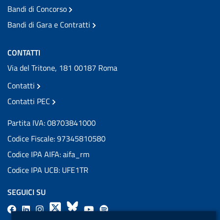
Bandi di Concorso
Bandi di Gara e Contratti
CONTATTI
Via del Tritone, 181 00187 Roma
Contatti
Contatti PEC
Partita IVA: 08703841000
Codice Fiscale: 97345810580
Codice IPA AIFA: aifa_rm
Codice IPA UCB: UFE1TR
SEGUICI SU
F
L
l
X
B
Y
l