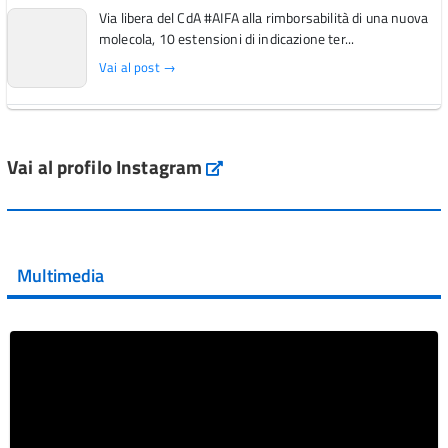
Via libera del CdA #AIFA alla rimborsabilità di una nuova
molecola, 10 estensioni di indicazione ter...
Vai al post →
L'Italia si conferma tra i primi Paesi europei per l'accesso
ai #farmaci orfani rimborsati dal Servi...
Vai al profilo Instagram
Instagram
Vai al post →
💜 Il 29 giugno #AIFA si è illuminata di viola in occasione
della XVII Giornata Mondiale della Scler...
Multimedia
Vai al post →