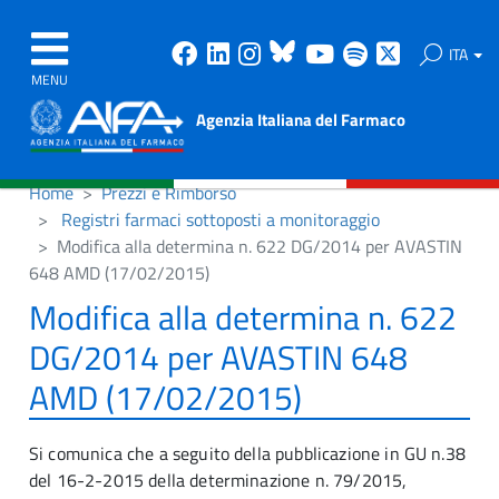
Facebook
Linkedin
Instagram
Bluesky
Youtube
Spotify
X
ITA
MENU
Agenzia Italiana del Farmaco
Home
Prezzi e Rimborso
Registri farmaci sottoposti a monitoraggio
Modifica alla determina n. 622 DG/2014 per AVASTIN
648 AMD (17/02/2015)
Modifica alla determina n. 622
DG/2014 per AVASTIN 648
AMD (17/02/2015)
Si comunica che a seguito della pubblicazione in GU n.38
del 16-2-2015 della determinazione n. 79/2015,