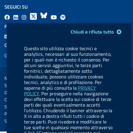
SEGUICI SU
F
L
l
X
B
Y
l
a
i
a
l
o
a
FEED RSS
Modulo gestione cookie
Chiudi e rifiuta tutto
c
n
b
u
u
b
F
e
k
e
e
t
e
e
COOKIES
b
e
l
s
u
l
Questo sito utilizza cookie tecnici e
e
analytics, necessari al suo funzionamento,
Gestione cookie
o
d
.
k
b
.
per i quali non è richiesto il consenso. Per
d
o
i
b
y
e
b
alcuni servizi aggiuntivi, le terze parti
R
Sezione Link Utili
fornitrici, dettagliatamente sotto
k
n
u
u
s
individuate, possono utilizzare cookies
Note legali
t
t
tecnici, analytics e di profilazione. Per
s
Social Media Policy
saperne di più consulta la
PRIVACY
t
t
Dichiarazione di accessibilità
POLICY
. Per proseguire nella navigazione
o
o
devi effettuare la scelta sui cookie di terze
Obiettivi di accessibilità
n
n
parti dei quali eventualmente accetti
Statistiche sito
l’utilizzo. Chiudendo il banner attraverso la
.
.
Privacy
X in alto a destra rifiuti tutti i cookie di
i
s
Servizi Online
terze parti. Puoi rivedere e modificare le
tue scelte in qualsiasi momento attraverso
n
p