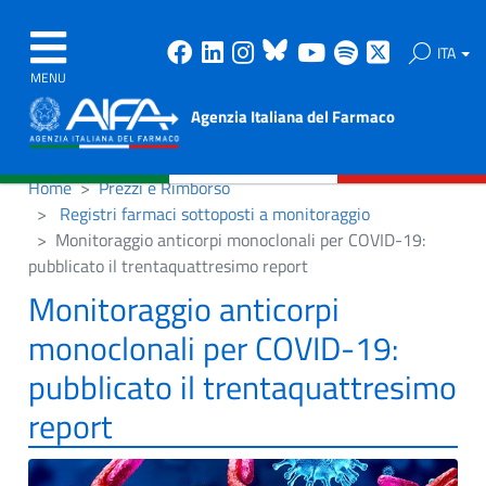
Facebook
Linkedin
Instagram
Bluesky
Youtube
Spotify
X
ITA
MENU
Agenzia Italiana del Farmaco
Home
Prezzi e Rimborso
Registri farmaci sottoposti a monitoraggio
Monitoraggio anticorpi monoclonali per COVID-19:
pubblicato il trentaquattresimo report
Monitoraggio anticorpi
monoclonali per COVID-19:
pubblicato il trentaquattresimo
report