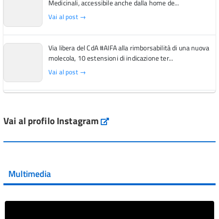
Medicinali, accessibile anche dalla home de...
Vai al post →
Via libera del CdA #AIFA alla rimborsabilità di una nuova
molecola, 10 estensioni di indicazione ter...
Vai al post →
L'Italia si conferma tra i primi Paesi europei per l'accesso
ai #farmaci orfani rimborsati dal Servi...
Vai al profilo Instagram
Instagram
Vai al post →
💜 Il 29 giugno #AIFA si è illuminata di viola in occasione
della XVII Giornata Mondiale della Scler...
Multimedia
Vai al post →