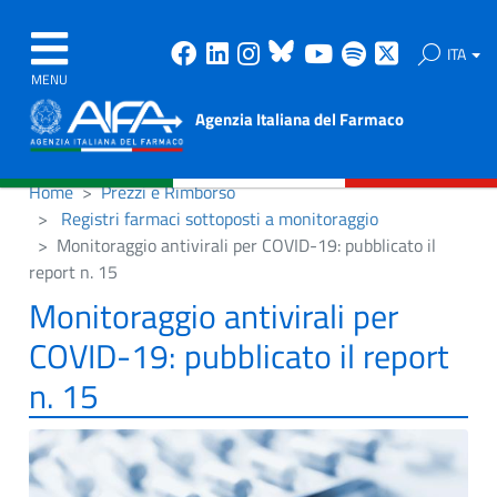
Facebook
Linkedin
Instagram
Bluesky
Youtube
Spotify
X
ITA
MENU
Agenzia Italiana del Farmaco
Home
Prezzi e Rimborso
Registri farmaci sottoposti a monitoraggio
Monitoraggio antivirali per COVID-19: pubblicato il
report n. 15
Monitoraggio antivirali per
COVID-19: pubblicato il report
n. 15