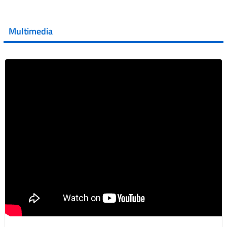
💜 Il 29 giugno #AIFA si è illuminata di viola in occasione
della XVII Giornata Mondiale della Scler...
Multimedia
Vai al post →