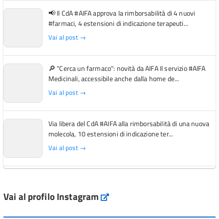
📢 Il CdA #AIFA approva la rimborsabilità di 4 nuovi
#farmaci, 4 estensioni di indicazione terapeuti...
Vai al post →
🔎 "Cerca un farmaco": novità da AIFA Il servizio #AIFA
Medicinali, accessibile anche dalla home de...
Vai al post →
Via libera del CdA #AIFA alla rimborsabilità di una nuova
molecola, 10 estensioni di indicazione ter...
Vai al post →
L'Italia si conferma tra i primi Paesi europei per l'accesso
ai #farmaci orfani rimborsati dal Servi...
Vai al profilo Instagram
Instagram
Vai al post →