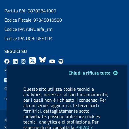
Partita IVA: 08703841000
Codice Fiscale: 97345810580
Codice IPA AIFA: aifa_rm
Codice IPA UCB: UFE1TR
SEGUICI SU
F
L
l
X
B
Y
l
a
i
a
l
o
a
FEED RSS
Modulo gestione cookie
Chiudi e rifiuta tutto
c
n
b
u
u
b
F
e
k
e
e
t
e
e
COOKIES
Questo sito utilizza cookie tecnici e
b
e
l
s
u
l
analytics, necessari al suo funzionamento,
e
Gestione cookie
o
d
.
k
b
.
per i quali non è richiesto il consenso. Per
d
alcuni servizi aggiuntivi, le terze parti
o
i
b
y
e
b
R
fornitrici, dettagliatamente sotto
Sezione Link Utili
k
n
u
u
individuate, possono utilizzare cookies
s
Note legali
tecnici, analytics e di profilazione. Per
t
t
s
saperne di più consulta la
PRIVACY
Social Media Policy