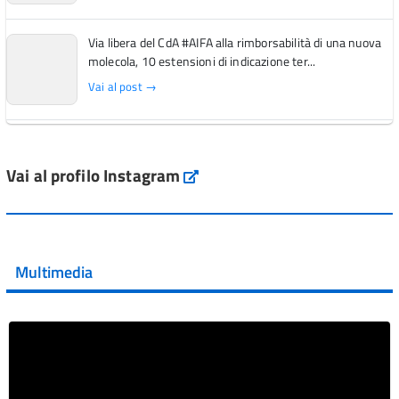
Via libera del CdA #AIFA alla rimborsabilità di una nuova
molecola, 10 estensioni di indicazione ter...
Vai al post →
L'Italia si conferma tra i primi Paesi europei per l'accesso
ai #farmaci orfani rimborsati dal Servi...
Vai al profilo Instagram
Instagram
Vai al post →
💜 Il 29 giugno #AIFA si è illuminata di viola in occasione
della XVII Giornata Mondiale della Scler...
Multimedia
Vai al post →