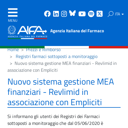
Facebook
Linkedin
Instagram
Bluesky
Youtube
Spotify
X
ITA
MENU
Agenzia Italiana del Farmaco
Home
Prezzi e Rimborso
Registri farmaci sottoposti a monitoraggio
Nuovo sistema gestione MEA finanziari - Revlimid in
associazione con Empliciti
Nuovo sistema gestione MEA
finanziari - Revlimid in
associazione con Empliciti
Si informano gli utenti dei Registri dei Farmaci
sottoposti a monitoraggio che dal 05/06/2020 è