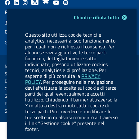
F
L
l
X
B
Y
l
a
i
a
l
o
a
FEED RSS
Modulo gestione cookie
Chiudi e rifiuta tutto
c
n
b
u
u
b
F
e
k
e
e
t
e
e
COOKIES
Questo sito utilizza cookie tecnici e
b
e
l
s
u
l
e
analytics, necessari al suo funzionamento,
Gestione cookie
o
d
.
k
b
.
per i quali non è richiesto il consenso. Per
d
o
i
b
y
e
b
alcuni servizi aggiuntivi, le terze parti
R
Sezione Link Utili
fornitrici, dettagliatamente sotto
k
n
u
u
s
individuate, possono utilizzare cookies
Note legali
t
t
tecnici, analytics e di profilazione. Per
s
Social Media Policy
saperne di più consulta la
PRIVACY
t
t
Dichiarazione di accessibilità
POLICY
. Per proseguire nella navigazione
o
o
devi effettuare la scelta sui cookie di terze
Obiettivi di accessibilità
n
n
parti dei quali eventualmente accetti
Statistiche sito
l’utilizzo. Chiudendo il banner attraverso la
.
.
Privacy
X in alto a destra rifiuti tutti i cookie di
i
s
Servizi Online
terze parti. Puoi rivedere e modificare le
tue scelte in qualsiasi momento attraverso
n
p
il link "Gestione cookie" presente nel
s
o
footer.
t
t