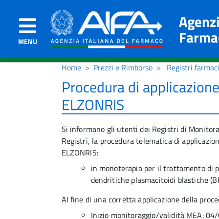
Agenzi
Farma
MENU
Home
Prezzi e Rimborso
Registri farmac
Procedura di applicazio
ELZONRIS
Si informano gli utenti dei Registri di Monito
Registri, la procedura telematica di applicazion
ELZONRIS:
in monoterapia per il trattamento di p
dendritiche plasmacitoidi blastiche (
Al fine di una corretta applicazione della proce
Inizio monitoraggio/validità MEA: 04