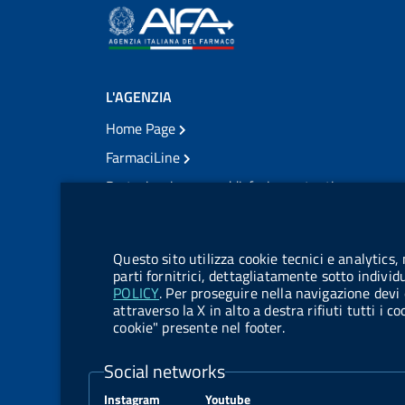
L'AGENZIA
Home Page
FarmaciLine
Partecipazione e soddisfazione utenti
Modulo gestione cookie
Accesso civico
Modulistica
Questo sito utilizza cookie tecnici e analytics,
Amministrazione Trasparente
parti fornitrici, dettagliatamente sotto individ
POLICY
. Per proseguire nella navigazione devi 
Atti di notifica
attraverso la X in alto a destra rifiuti tutti i 
cookie" presente nel footer.
Pubblicità legale
TrovaNormeFarmaco
Social networks
Bandi di Concorso
Instagram
Youtube