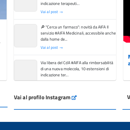
indicazione terapeuti...
Vai al post →
🔎 "Cerca un farmaco": novità da AIFA Il
servizio #AIFA Medicinali, accessibile anche
dalla home de...
Vai al post →
Via libera del CdA #AIFA alla rimborsabilità
di una nuova molecola, 10 estensioni di
indicazione ter...
Vai al post →
V
Vai al profilo Instagram
L'Italia si conferma tra i primi Paesi europei
Instagram
per l'accesso ai #farmaci orfani rimborsati
dal Servi...
Vai al post →