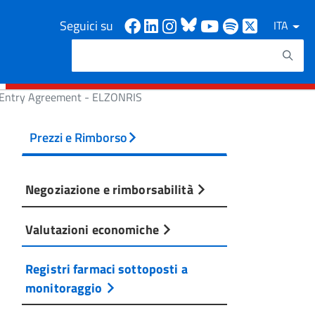
Facebook
Linkedin
Instagram
Bluesky
Youtube
Spotify
X
Seguici su
ITA
Cerca
Testo da ricercare
d Entry Agreement - ELZONRIS
Prezzi e Rimborso
Negoziazione e rimborsabilità
Valutazioni economiche
Registri farmaci sottoposti a
monitoraggio