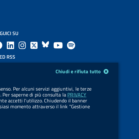
GUICI SU
F
L
l
X
B
Y
l
a
i
a
l
o
a
ED RSS
F
c
n
b
u
u
b
Chiudi e rifiuta tutto
e
e
k
e
e
t
e
OKIES
enso. Per alcuni servizi aggiuntivi, le terze
e
stione cookie
b
e
l
s
u
l
e. Per saperne di più consulta la
PRIVACY
nte accetti l’utilizzo. Chiudendo il banner
d
o
d
.
k
b
.
ualsiasi momento attraverso il link "Gestione
R
o
i
b
y
e
b
s
k
n
u
u