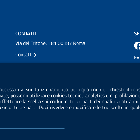
💜 Il 29 giugno #AIFA si è illuminata di viola
in occasione della XVII Giornata Mondiale
della Scler...
Vai al post →
CONTATTI
SE
Via del Tritone, 181 00187 Roma
Contatti
FE
Contatti PEC
Partita IVA: 08703841000
CO
Codice Fiscale: 97345810580
 necessari al suo funzionamento, per i quali non è richiesto il cons
Ge
uate, possono utilizzare cookies tecnici, analytics e di profilazion
Codice IPA AIFA: aifa_rm
effettuare la scelta sui cookie di terze parti dei quali eventualme
cookie di terze parti. Puoi rivedere e modificare le tue scelte in q
Codice IPA UCB: UFE1TR