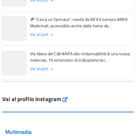
Vai al post →
🔎 "Cerca un farmaco": novità da AIFA Il servizio #AIFA
Medicinali, accessibile anche dalla home de...
Vai al post →
Via libera del CdA #AIFA alla rimborsabilità di una nuova
molecola, 10 estensioni di indicazione ter...
Vai al post →
L'Italia si conferma tra i primi Paesi europei per l'accesso
ai #farmaci orfani rimborsati dal Servi...
Vai al profilo Instagram
Instagram
Vai al post →
💜 Il 29 giugno #AIFA si è illuminata di viola in occasione
della XVII Giornata Mondiale della Scler...
Multimedia