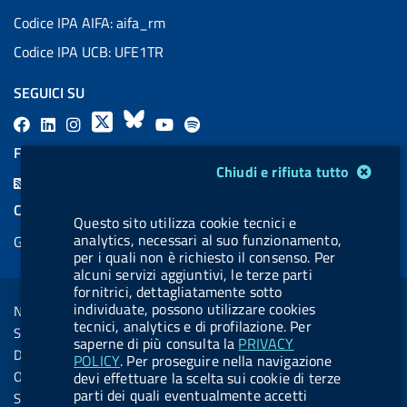
Codice IPA AIFA: aifa_rm
Codice IPA UCB: UFE1TR
SEGUICI SU
F
L
l
X
B
Y
l
a
i
a
l
o
a
FEED RSS
Modulo gestione cookie
c
n
b
u
u
b
Chiudi e rifiuta tutto
F
e
k
e
e
t
e
e
COOKIES
b
e
l
s
u
l
Questo sito utilizza cookie tecnici e
e
analytics, necessari al suo funzionamento,
Gestione cookie
o
d
.
k
b
.
d
per i quali non è richiesto il consenso. Per
o
i
b
y
e
b
alcuni servizi aggiuntivi, le terze parti
R
Sezione Link Utili
fornitrici, dettagliatamente sotto
k
n
u
u
s
individuate, possono utilizzare cookies
Note legali
t
t
tecnici, analytics e di profilazione. Per
s
Social Media Policy
t
t
saperne di più consulta la
PRIVACY
Dichiarazione di accessibilità
POLICY
. Per proseguire nella navigazione
o
o
Obiettivi di accessibilità
devi effettuare la scelta sui cookie di terze
n
n
parti dei quali eventualmente accetti
Statistiche sito