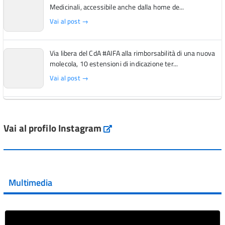
Medicinali, accessibile anche dalla home de...
Vai al post →
Via libera del CdA #AIFA alla rimborsabilità di una nuova
molecola, 10 estensioni di indicazione ter...
Vai al post →
L'Italia si conferma tra i primi Paesi europei per l'accesso
ai #farmaci orfani rimborsati dal Servi...
Vai al profilo Instagram
Instagram
Vai al post →
💜 Il 29 giugno #AIFA si è illuminata di viola in occasione
della XVII Giornata Mondiale della Scler...
Multimedia
Vai al post →