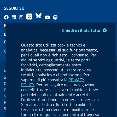
SEGUICI SU
F
L
l
X
B
Y
l
a
i
a
l
o
a
FEED RSS
Modulo gestione cookie
Chiudi e rifiuta tutto
c
n
b
u
u
b
F
e
k
e
e
t
e
e
COOKIES
b
e
l
s
u
l
Questo sito utilizza cookie tecnici e
e
analytics, necessari al suo funzionamento,
Gestione cookie
o
d
.
k
b
.
d
per i quali non è richiesto il consenso. Per
o
i
b
y
e
b
alcuni servizi aggiuntivi, le terze parti
R
Sezione Link Utili
fornitrici, dettagliatamente sotto
k
n
u
u
s
individuate, possono utilizzare cookies
Note legali
t
t
tecnici, analytics e di profilazione. Per
s
Social Media Policy
saperne di più consulta la
PRIVACY
t
t
Dichiarazione di accessibilità
POLICY
. Per proseguire nella navigazione
o
o
devi effettuare la scelta sui cookie di terze
Obiettivi di accessibilità
n
n
parti dei quali eventualmente accetti
Statistiche sito
l’utilizzo. Chiudendo il banner attraverso la
.
.
Privacy
X in alto a destra rifiuti tutti i cookie di
i
s
Servizi Online
terze parti. Puoi rivedere e modificare le
tue scelte in qualsiasi momento attraverso
n
p