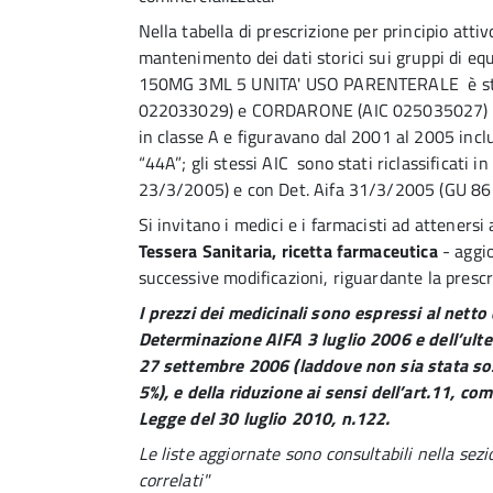
Nella tabella di prescrizione per principio attivo
mantenimento dei dati storici sui gruppi di e
150MG 3ML 5 UNITA' USO PARENTERALE è stato
022033029) e CORDARONE (AIC 025035027) face
in classe A e figuravano dal 2001 al 2005 inclu
“44A”; gli stessi AIC sono stati riclassificati
23/3/2005) e con Det. Aifa 31/3/2005 (GU 86
Si invitano i medici e i farmacisti ad attenersi
Tessera Sanitaria, ricetta farmaceutica
- aggi
successive modificazioni, riguardante la prescri
I prezzi dei medicinali sono espressi al nett
Determinazione AIFA 3 luglio 2006 e dell’ulte
27 settembre 2006 (laddove non sia stata so
5%), e della riduzione ai sensi dell’art.11, c
Legge del 30 luglio 2010, n.122.
Le liste aggiornate sono consultabili nella sez
correlati"