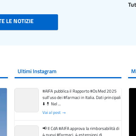
Tut
E LE NOTIZIE
Ultimi Instagram
M
#AIFA pubblica il Rapporto #OsMed 2025
sull’uso dei #farmaci in Italia. Dati principali
⬇️ 💊 Nel ...
Vai al post →
📢 Il CdA #AIFA approva la rimborsabilità di
4 nuovi #farmaci, 4 estensioni di