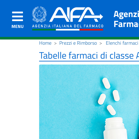
Agenzi
Farma
MENU
Home
Prezzi e Rimborso
Elenchi farmaci 
Tabelle farmaci di classe