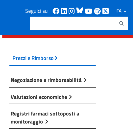
Facebook
Linkedin
Instagram
Bluesky
Youtube
Spotify
X
Seguici su
ITA
Cerca
Testo da ricercare
Prezzi e Rimborso
Negoziazione e rimborsabilità
Valutazioni economiche
Registri farmaci sottoposti a
monitoraggio