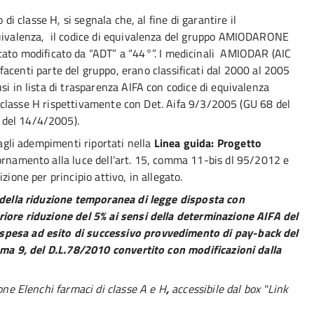
 di classe H, si segnala che, al fine di garantire il
quivalenza, il codice di equivalenza del gruppo AMIODARONE
 modificato da “ADT” a “44°”. I medicinali AMIODAR (AIC
nti parte del gruppo, erano classificati dal 2000 al 2005
si in lista di trasparenza AIFA con codice di equivalenza
 in classe H rispettivamente con Det. Aifa 9/3/2005 (GU 68 del
 del 14/4/2005).
 agli adempimenti riportati nella
Linea guida: Progetto
ornamento alla luce dell’art. 15, comma 11-bis dl 95/2012 e
zione per principio attivo, in allegato.
o della riduzione temporanea di legge disposta con
riore riduzione del 5% ai sensi della determinazione AIFA del
spesa ad esito di successivo provvedimento di pay-back del
omma 9, del D.L.78/2010 convertito con modificazioni dalla
ione
Elenchi farmaci di classe A e H
,
accessibile dal box "Link