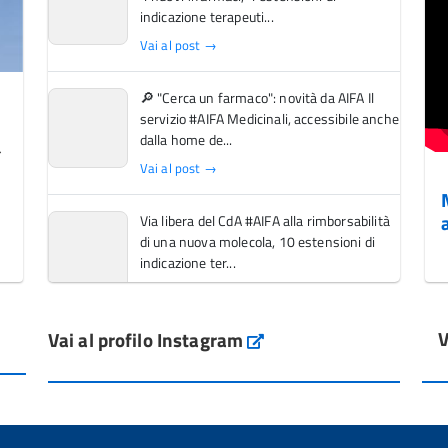
indicazione terapeuti...
Vai al post →
🔎 "Cerca un farmaco": novità da AIFA Il
servizio #AIFA Medicinali, accessibile anche
dalla home de...
Vai al post →
Via libera del CdA #AIFA alla rimborsabilità
di una nuova molecola, 10 estensioni di
indicazione ter...
Vai al post →
V
Vai al profilo Instagram
L'Italia si conferma tra i primi Paesi europei
Instagram
per l'accesso ai #farmaci orfani rimborsati
dal Servi...
Vai al post →