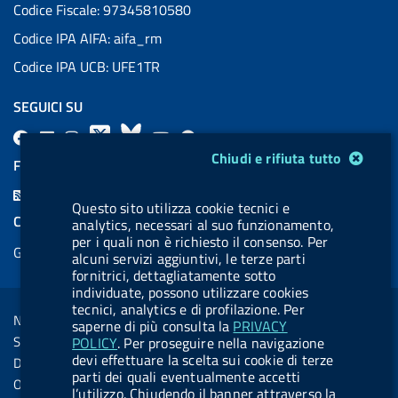
Codice Fiscale: 97345810580
Codice IPA AIFA: aifa_rm
Codice IPA UCB: UFE1TR
SEGUICI SU
F
L
l
X
B
Y
l
Modulo gestione cookie
a
i
a
l
o
a
Chiudi e rifiuta tutto
FEED RSS
c
n
b
u
u
b
F
e
k
e
e
t
e
Questo sito utilizza cookie tecnici e
e
COOKIES
analytics, necessari al suo funzionamento,
b
e
l
s
u
l
e
per i quali non è richiesto il consenso. Per
Gestione cookie
o
d
.
k
b
.
alcuni servizi aggiuntivi, le terze parti
d
fornitrici, dettagliatamente sotto
o
i
b
y
e
b
R
individuate, possono utilizzare cookies
Sezione Link Utili
k
n
u
u
tecnici, analytics e di profilazione. Per
s
Note legali
t
t
saperne di più consulta la
PRIVACY
s
Social Media Policy
POLICY
. Per proseguire nella navigazione
t
t
devi effettuare la scelta sui cookie di terze
Dichiarazione di accessibilità
o
o
parti dei quali eventualmente accetti
Obiettivi di accessibilità
l’utilizzo. Chiudendo il banner attraverso la