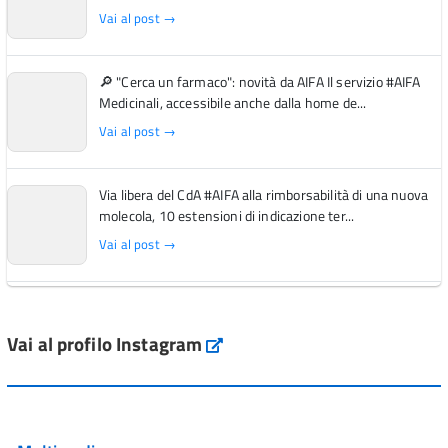
Vai al post →
🔎 "Cerca un farmaco": novità da AIFA Il servizio #AIFA
Medicinali, accessibile anche dalla home de...
Vai al post →
Via libera del CdA #AIFA alla rimborsabilità di una nuova
molecola, 10 estensioni di indicazione ter...
Vai al post →
L'Italia si conferma tra i primi Paesi europei per l'accesso
ai #farmaci orfani rimborsati dal Servi...
Vai al profilo Instagram
Instagram
Vai al post →
💜 Il 29 giugno #AIFA si è illuminata di viola in occasione
della XVII Giornata Mondiale della Scler...