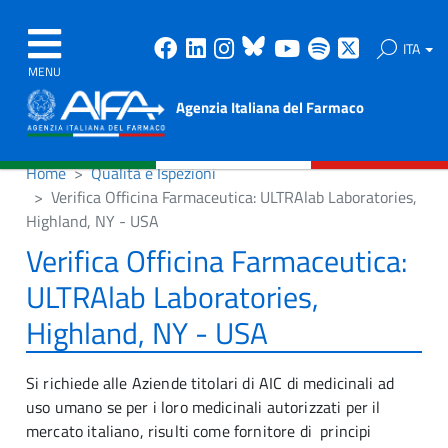
Facebook
Linkedin
Instagram
Bluesky
Youtube
Spotify
X
ITA
MENU
Agenzia Italiana del Farmaco
Home
Qualità e Ispezioni
Verifica Officina Farmaceutica: ULTRAlab Laboratories,
Highland, NY - USA
Verifica Officina Farmaceutica:
ULTRAlab Laboratories,
Highland, NY - USA
Si richiede alle Aziende titolari di AIC di medicinali ad
uso umano se per i loro medicinali autorizzati per il
mercato italiano, risulti come fornitore di principi