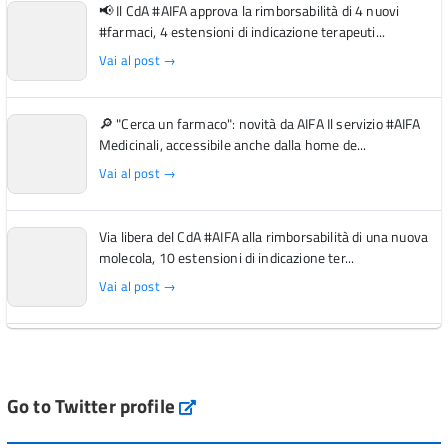
📢 Il CdA #AIFA approva la rimborsabilità di 4 nuovi
#farmaci, 4 estensioni di indicazione terapeuti...
Vai al post →
🔎 "Cerca un farmaco": novità da AIFA Il servizio #AIFA
Medicinali, accessibile anche dalla home de...
Vai al post →
Via libera del CdA #AIFA alla rimborsabilità di una nuova
molecola, 10 estensioni di indicazione ter...
Vai al post →
L'Italia si conferma tra i primi Paesi europei per l'accesso
ai #farmaci orfani rimborsati dal Servi...
Vai al post →
Go to Twitter profile
aifa_ufficiale