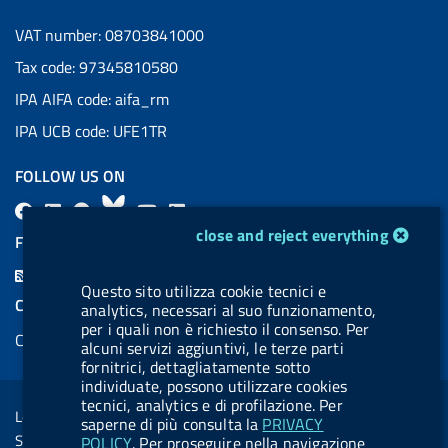
VAT number: 08703841000
Tax code: 97345810580
IPA AIFA code: aifa_rm
IPA UCB code: UFE1TR
FOLLOW US ON
F
L
l
B
Y
L
cookie management module
a
i
a
l
o
i
close and reject everything
FEED RSS
c
n
b
u
u
n
F
e
k
e
e
t
k
Questo sito utilizza cookie tecnici e
e
COOKIES
analytics, necessari al suo funzionamento,
b
e
l
s
u
e
e
per i quali non è richiesto il consenso. Per
Cookie management
o
d
.
k
b
d
alcuni servizi aggiuntivi, le terze parti
d
fornitrici, dettagliatamente sotto
o
i
b
y
e
i
R
individuate, possono utilizzare cookies
Sezione Link Utili
k
n
u
n
tecnici, analytics e di profilazione. Per
s
Legal notice
t
saperne di più consulta la
PRIVACY
s
Social Media Policy
POLICY
. Per proseguire nella navigazione