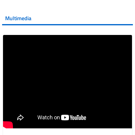
💜 Il 29 giugno #AIFA si è illuminata di viola in occasione
della XVII Giornata Mondiale della Scler...
Multimedia
Vai al post →