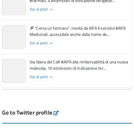
#farmaci, 4 estensioni di indicazione terapeuti...
Vai al post →
🔎 "Cerca un farmaco": novità da AIFA Il servizio #AIFA
Medicinali, accessibile anche dalla home de...
Vai al post →
Via libera del CdA #AIFA alla rimborsabilità di una nuova
molecola, 10 estensioni di indicazione ter...
Vai al post →
L'Italia si conferma tra i primi Paesi europei per l'accesso
ai #farmaci orfani rimborsati dal Servi...
Vai al post →
Go to Twitter profile
aifa_ufficiale
💜 Il 29 giugno #AIFA si è illuminata di viola in occasione