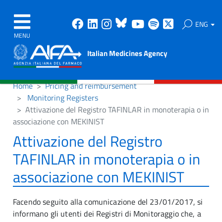
Facebook
Linkedin
Instagram
Bluesky
Youtube
Spotify
X
ENG
MENU
Italian Medicines Agency
Home
Pricing and reimbursement
Monitoring Registers
Attivazione del Registro TAFINLAR in monoterapia o in
associazione con MEKINIST
Attivazione del Registro
TAFINLAR in monoterapia o in
associazione con MEKINIST
Facendo seguito alla comunicazione del 23/01/2017, si
informano gli utenti dei Registri di Monitoraggio che, a