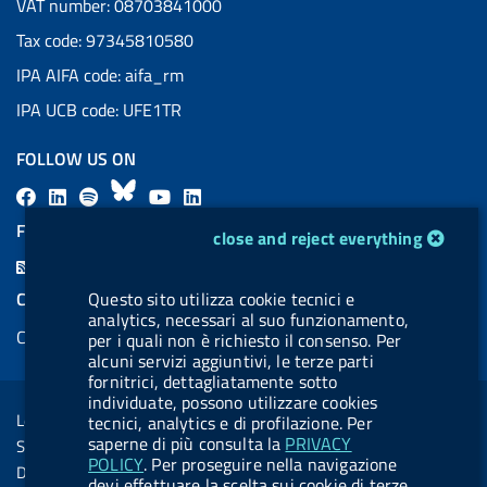
VAT number: 08703841000
Tax code: 97345810580
IPA AIFA code: aifa_rm
IPA UCB code: UFE1TR
FOLLOW US ON
F
L
l
B
Y
L
a
i
a
l
o
i
FEED RSS
cookie management module
close and reject everything
c
n
b
u
u
n
F
e
k
e
e
t
k
e
COOKIES
Questo sito utilizza cookie tecnici e
b
e
l
s
u
e
analytics, necessari al suo funzionamento,
e
Cookie management
o
d
.
k
b
d
per i quali non è richiesto il consenso. Per
d
alcuni servizi aggiuntivi, le terze parti
o
i
b
y
e
i
R
fornitrici, dettagliatamente sotto
Sezione Link Utili
k
n
u
n
individuate, possono utilizzare cookies
s
Legal notice
tecnici, analytics e di profilazione. Per
t
s
saperne di più consulta la
PRIVACY
Social Media Policy
t
POLICY
. Per proseguire nella navigazione
Dichiarazione di accessibilità
devi effettuare la scelta sui cookie di terze