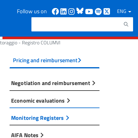
Facebook
Linkedin
Instagram
Bluesky
Youtube
Spotify
X
Follow us on
ENG
Search
Search keywords
itoraggio - Registro COLUMVI
Pricing and reimbursement
Negotiation and reimbursement
Economic evaluations
Monitoring Registers
AIFA Notes