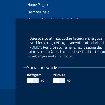
Home Page
FarmaciLine
User participation and satisfaction
cookie management module
Citizens' access
Modulistica
Questo sito utilizza cookie tecnici e analytics,
Open governance
parti fornitrici, dettagliatamente sotto individ
POLICY
. Per proseguire nella navigazione devi 
Acts of notification
attraverso la X in alto a destra rifiuti tutti i 
cookie" presente nel footer.
Legal notification
TrovaNormeFarmaco
Social networks
Competition notices
Instagram
Youtube
Tenders and contracts
Sezione Link Utili
Legal notice
Social Media Policy
Dichiarazione 