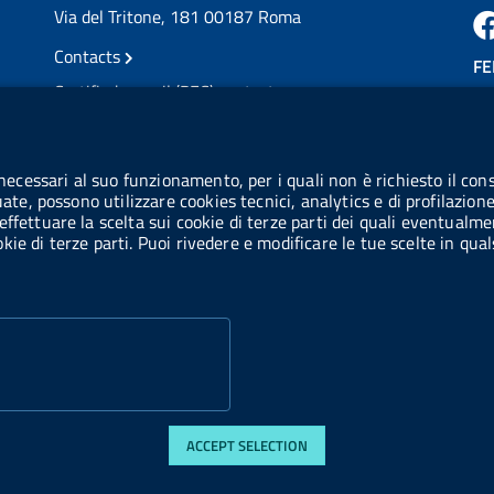
Via del Tritone, 181 00187 Roma
Contacts
FE
Certified e-mail (PEC) contacts
VAT number: 08703841000
CO
Tax code: 97345810580
 necessari al suo funzionamento, per i quali non è richiesto il cons
Co
uate, possono utilizzare cookies tecnici, analytics e di profilazion
IPA AIFA code: aifa_rm
effettuare la scelta sui cookie di terze parti dei quali eventualme
cookie di terze parti. Puoi rivedere e modificare le tue scelte in q
IPA UCB code: UFE1TR
ACCEPT SELECTION
di accessibilità
Web accessibility
Website statistics
Privacy