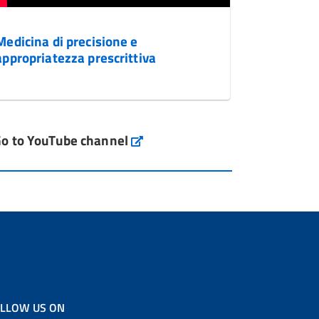
Medicina di precisione e
appropriatezza prescrittiva
o to YouTube channel
LLOW US ON