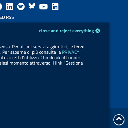
F
L
l
B
Y
L
a
i
a
l
o
i
ED RSS
F
c
n
b
u
u
n
close and reject everything
e
e
k
e
e
t
k
OKIES
enso. Per alcuni servizi aggiuntivi, le terze
e
okie management
b
e
l
s
u
e
e. Per saperne di più consulta la
PRIVACY
nte accetti l’utilizzo. Chiudendo il banner
d
o
d
.
k
b
d
ualsiasi momento attraverso il link "Gestione
R
o
i
b
y
e
i
s
k
n
u
n
s
t
t
go
o
Online services
to