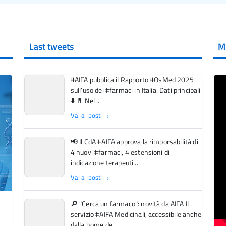
Last tweets
M
#AIFA pubblica il Rapporto #OsMed 2025
sull’uso dei #farmaci in Italia. Dati principali
⬇️ 💊 Nel ...
Vai al post →
📢 Il CdA #AIFA approva la rimborsabilità di
4 nuovi #farmaci, 4 estensioni di
indicazione terapeuti...
Vai al post →
🔎 "Cerca un farmaco": novità da AIFA Il
servizio #AIFA Medicinali, accessibile anche
dalla home de...