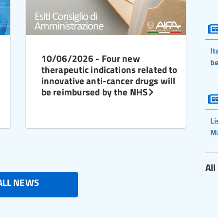
It
10/06/2026 - Four new
be
therapeutic indications related to
innovative anti-cancer drugs will
be reimbursed by the NHS
Li
M
Al
ALL NEWS