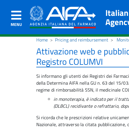
Italia
Agenc
MENU
Home
Pricing and reimbursement
Monito
Attivazione web e pubbli
Registro COLUMVI
Si informano gli utenti dei Registri dei Farmac
della Determina AIFA nella GU n. 63 del 15/03/
regime di rimborsabilità SSN, il medicinale CO
in monoterapia, è indicato per il tratt
(DLBCL) recidivante o refrattario, dopo
Si ricorda che le prescrizioni relative unicame
Nazionale, attraverso la citata pubblicazione, d