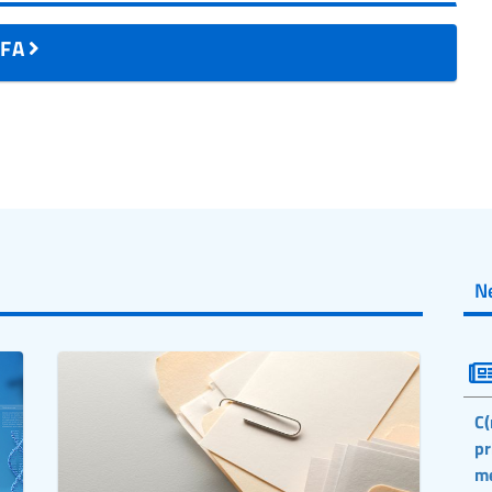
AIFA
N
C(
pr
m