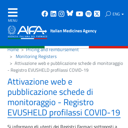
Facebook
Linkedin
Instagram
Bluesky
Youtube
Spotify
X
ENG
MENU
Italian Medicines Agency
Home
Pricing and reimbursement
Monitoring Registers
Attivazione web e pubblicazione schede di monitoraggio
- Registro EVUSHELD profilassi COVID-19
Attivazione web e
pubblicazione schede di
monitoraggio - Registro
EVUSHELD profilassi COVID-19
Si informano gli utenti dei Registri Farmaci sottoposti a