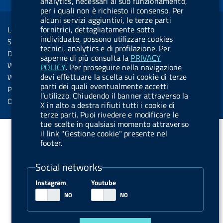
analytics, necessari al suo funzionamento,
o
i
b
y
e
i
per i quali non è richiesto il consenso. Per
R
Sezione Link Utili
k
n
u
n
alcuni servizi aggiuntivi, le terze parti
s
fornitrici, dettagliatamente sotto
Legal notice
t
s
individuate, possono utilizzare cookies
Social Media Policy
t
tecnici, analytics e di profilazione. Per
Dichiarazione di accessibilità
saperne di più consulta la
PRIVACY
o
Web accessibility
POLICY
. Per proseguire nella navigazione
n
devi effettuare la scelta sui cookie di terze
Website statistics
parti dei quali eventualmente accetti
.
Privacy
l’utilizzo. Chiudendo il banner attraverso la
s
Online services
X in alto a destra rifiuti tutti i cookie di
p
terze parti. Puoi rivedere e modificare le
tue scelte in qualsiasi momento attraverso
o
il link "Gestione cookie" presente nel
t
footer.
i
Social networks
f
y
Instagram
Youtube