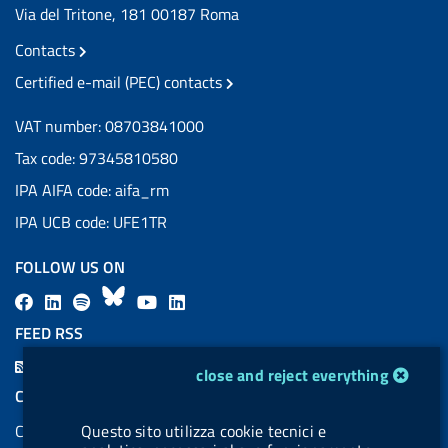
Via del Tritone, 181 00187 Roma
Contacts
Certified e-mail (PEC) contacts
VAT number: 08703841000
Tax code: 97345810580
IPA AIFA code: aifa_rm
IPA UCB code: UFE1TR
FOLLOW US ON
F
L
l
B
Y
L
a
i
a
l
o
i
FEED RSS
c
n
b
u
u
n
F
cookie management module
close and reject everything
e
k
e
e
t
k
e
COOKIES
b
e
l
s
u
e
e
Cookie management
Questo sito utilizza cookie tecnici e
o
d
.
k
b
d
d