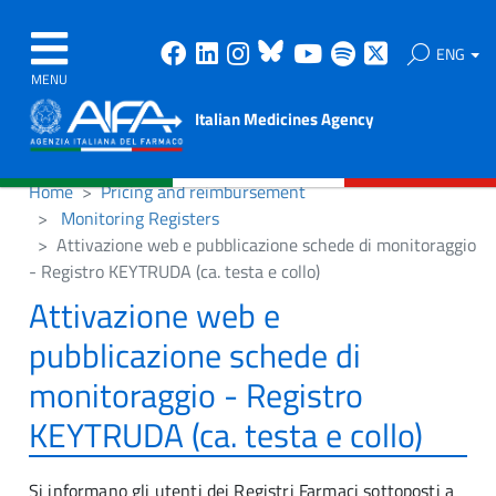
Facebook
Linkedin
Instagram
Bluesky
Youtube
Spotify
X
ENG
MENU
Italian Medicines Agency
Home
Pricing and reimbursement
Monitoring Registers
Attivazione web e pubblicazione schede di monitoraggio
- Registro KEYTRUDA (ca. testa e collo)
Attivazione web e
pubblicazione schede di
monitoraggio - Registro
KEYTRUDA (ca. testa e collo)
Si informano gli utenti dei Registri Farmaci sottoposti a