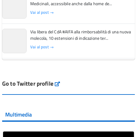
Medicinali, accessibile anche dalla home de...
Vai al post →
Via libera del CdA #AIFA alla rimborsabilità di una nuova
molecola, 10 estensioni di indicazione ter...
Vai al post →
L'Italia si conferma tra i primi Paesi europei per l'accesso
ai #farmaci orfani rimborsati dal Servi...
Vai al post →
Go to Twitter profile
aifa_ufficiale
💜 Il 29 giugno #AIFA si è illuminata di viola in occasione
della XVII Giornata Mondiale della Scler...
Multimedia
Vai al post →