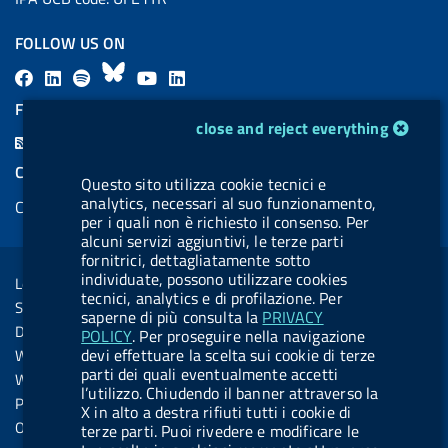
FOLLOW US ON
F
L
l
B
Y
L
a
i
a
l
o
i
FEED RSS
cookie management module
c
n
b
u
u
n
close and reject everything
F
e
k
e
e
t
k
e
COOKIES
b
e
l
s
u
e
Questo sito utilizza cookie tecnici e
e
analytics, necessari al suo funzionamento,
Cookie management
o
d
.
k
b
d
d
per i quali non è richiesto il consenso. Per
o
i
b
y
e
i
alcuni servizi aggiuntivi, le terze parti
R
Sezione Link Utili
fornitrici, dettagliatamente sotto
k
n
u
n
s
individuate, possono utilizzare cookies
Legal notice
t
tecnici, analytics e di profilazione. Per
s
Social Media Policy
t
saperne di più consulta la
PRIVACY
Dichiarazione di accessibilità
POLICY
. Per proseguire nella navigazione
o
devi effettuare la scelta sui cookie di terze
Web accessibility
n
parti dei quali eventualmente accetti
Website statistics
l’utilizzo. Chiudendo il banner attraverso la
.
Privacy
X in alto a destra rifiuti tutti i cookie di
s
Online services
terze parti. Puoi rivedere e modificare le