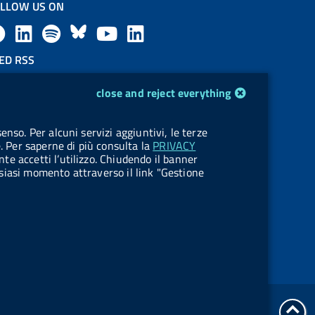
LLOW US ON
F
L
l
B
Y
L
a
i
a
l
o
i
ED RSS
F
c
n
b
u
u
n
close and reject everything
e
e
k
e
e
t
k
OKIES
enso. Per alcuni servizi aggiuntivi, le terze
e
okie management
b
e
l
s
u
e
e. Per saperne di più consulta la
PRIVACY
nte accetti l’utilizzo. Chiudendo il banner
d
o
d
.
k
b
d
ualsiasi momento attraverso il link "Gestione
R
o
i
b
y
e
i
s
k
n
u
n
s
t
t
go
o
Online services