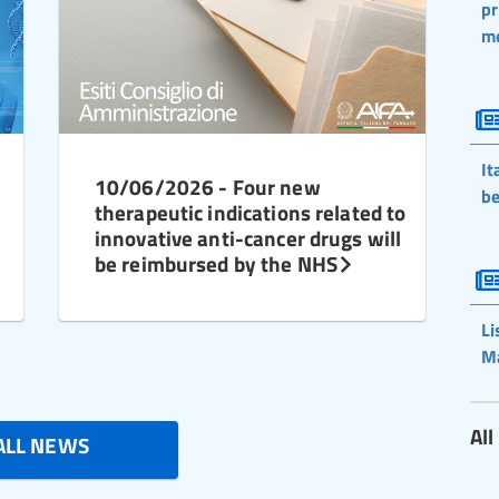
pr
m
It
10/06/2026 - Four new
be
therapeutic indications related to
innovative anti-cancer drugs will
be reimbursed by the NHS
Li
M
Al
ALL NEWS