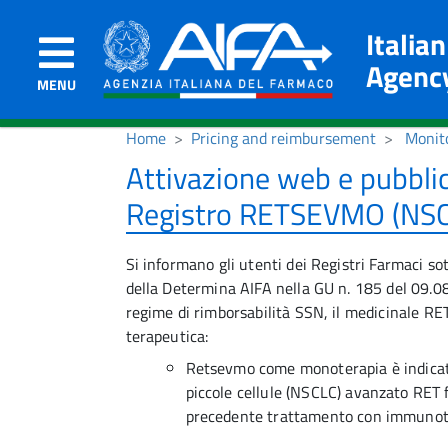
Italia
Agenc
MENU
Home
Pricing and reimbursement
Monito
Attivazione web e pubbli
Registro RETSEVMO (NS
Si informano gli utenti dei Registri Farmaci so
della Determina AIFA nella GU n. 185 del 09.08.
regime di rimborsabilità SSN, il medicinale RE
terapeutica:
Retsevmo come monoterapia è indicato
piccole cellule (NSCLC) avanzato RET 
precedente trattamento con immunoter