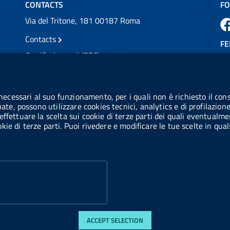
CONTACTS
FO
Via del Tritone, 181 00187 Roma
Contacts
FE
Certified e-mail (PEC) contacts
VAT number: 08703841000
CO
Tax code: 97345810580
 necessari al suo funzionamento, per i quali non è richiesto il cons
Co
uate, possono utilizzare cookies tecnici, analytics e di profilazion
IPA AIFA code: aifa_rm
effettuare la scelta sui cookie di terze parti dei quali eventualme
cookie di terze parti. Puoi rivedere e modificare le tue scelte in q
IPA UCB code: UFE1TR
ACCEPT SELECTION
di accessibilità
Web accessibility
Website statistics
Privacy