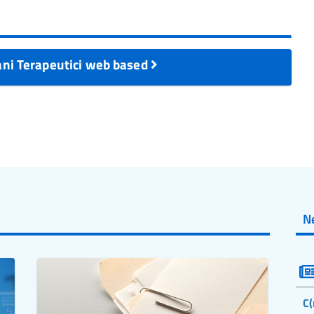
iani Terapeutici web based
N
C(