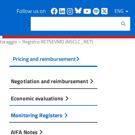
Facebook
Linkedin
Instagram
Bluesky
Youtube
Spotify
X
Follow us on
ENG
Search
Search keywords
nitoraggio – Registro RETSEVMO (NSCLC_RET)
Pricing and reimbursement
Negotiation and reimbursement
Economic evaluations
Monitoring Registers
AIFA Notes