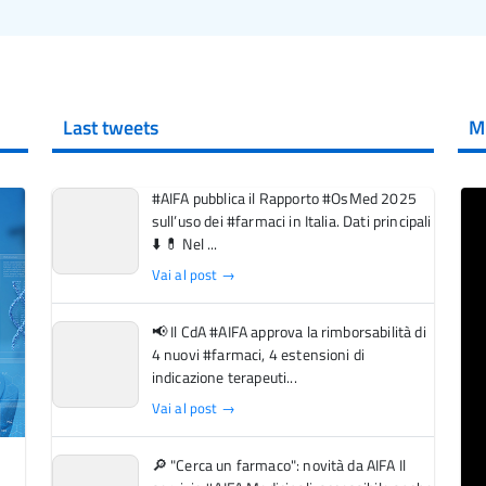
Last tweets
M
#AIFA pubblica il Rapporto #OsMed 2025
sull’uso dei #farmaci in Italia. Dati principali
⬇️ 💊 Nel ...
Vai al post →
📢 Il CdA #AIFA approva la rimborsabilità di
4 nuovi #farmaci, 4 estensioni di
indicazione terapeuti...
Vai al post →
🔎 "Cerca un farmaco": novità da AIFA Il