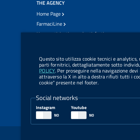
THE AGENCY
Home Page
FarmaciLine
User participation and satisfaction
cookie management module
Citizens' access
Modulistica
Questo sito utilizza cookie tecnici e analytics,
Open governance
parti fornitrici, dettagliatamente sotto individ
POLICY
. Per proseguire nella navigazione devi 
Acts of notification
attraverso la X in alto a destra rifiuti tutti i 
cookie" presente nel footer.
Legal notification
TrovaNormeFarmaco
Social networks
Competition notices
Instagram
Youtube
Tenders and contracts
Sezione Link Utili
Legal notice
Social Media Policy
Dichiarazione 