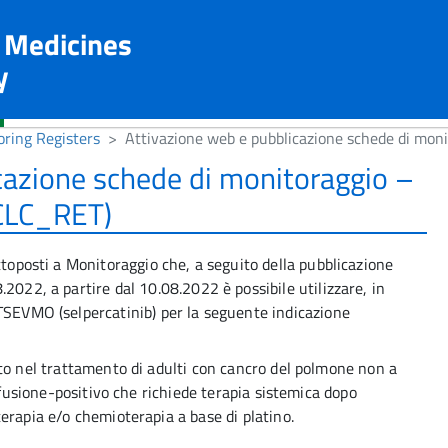
n Medicines
y
ring Registers
Attivazione web e pubblicazione schede di mo
cazione schede di monitoraggio –
CLC_RET)
ttoposti a Monitoraggio che, a seguito della pubblicazione
2022, a partire dal 10.08.2022 è possibile utilizzare, in
TSEVMO (selpercatinib) per la seguente indicazione
 nel trattamento di adulti con cancro del polmone non a
fusione-positivo che richiede terapia sistemica dopo
apia e/o chemioterapia a base di platino.