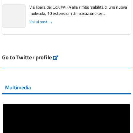
Via libera del CdA #AIFA alla rimborsabilità di una nuova
molecola, 10 estensioni di indicazione ter...
Vai al post →
L'Italia si conferma tra i primi Paesi europei per l'accesso
ai #farmaci orfani rimborsati dal Servi...
Vai al post →
Go to Twitter profile
aifa_ufficiale
💜 Il 29 giugno #AIFA si è illuminata di viola in occasione
della XVII Giornata Mondiale della Scler...
Multimedia
Vai al post →