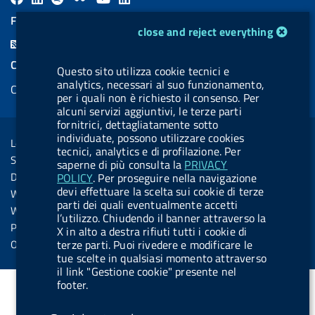
a
i
a
l
o
i
FEED RSS
cookie management module
close and reject everything
c
n
b
u
u
n
F
e
k
e
e
t
k
e
COOKIES
Questo sito utilizza cookie tecnici e
b
e
l
s
u
e
e
analytics, necessari al suo funzionamento,
Cookie management
o
d
.
k
b
d
per i quali non è richiesto il consenso. Per
d
o
i
b
y
e
i
alcuni servizi aggiuntivi, le terze parti
R
Sezione Link Utili
fornitrici, dettagliatamente sotto
k
n
u
n
s
individuate, possono utilizzare cookies
Legal notice
t
tecnici, analytics e di profilazione. Per
s
Social Media Policy
saperne di più consulta la
PRIVACY
t
Dichiarazione di accessibilità
POLICY
. Per proseguire nella navigazione
o
devi effettuare la scelta sui cookie di terze
Web accessibility
n
parti dei quali eventualmente accetti
Website statistics
l’utilizzo. Chiudendo il banner attraverso la
.
Privacy
X in alto a destra rifiuti tutti i cookie di
s
Online services
terze parti. Puoi rivedere e modificare le
tue scelte in qualsiasi momento attraverso
p
il link "Gestione cookie" presente nel
o
footer.
t