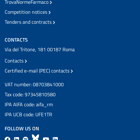
TrovaNormeFarmaco
Competition notices
Tenders and contracts
CONTACTS
Via del Tritone, 181 00187 Roma
Contacts
Certified e-mail (PEC) contacts
VAT number: 08703841000
Tax code: 97345810580
IPA AIFA code: aifa_rm
IPA UCB code: UFE1TR
FOLLOW US ON
F
L
l
B
Y
L