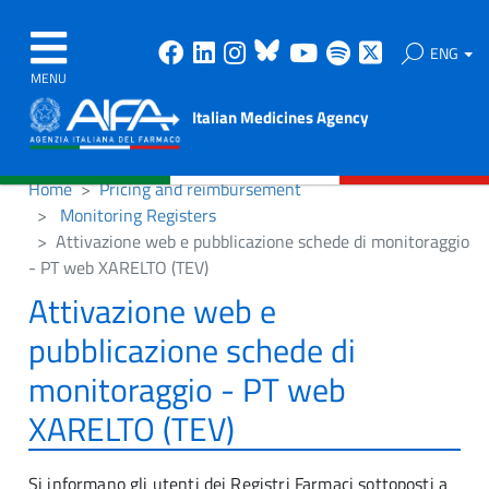
Facebook
Linkedin
Instagram
Bluesky
Youtube
Spotify
X
ENG
MENU
Italian Medicines Agency
Home
Pricing and reimbursement
Monitoring Registers
Attivazione web e pubblicazione schede di monitoraggio
- PT web XARELTO (TEV)
Attivazione web e
pubblicazione schede di
monitoraggio - PT web
XARELTO (TEV)
Si informano gli utenti dei Registri Farmaci sottoposti a