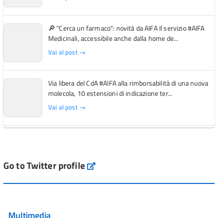
🔎 "Cerca un farmaco": novità da AIFA Il servizio #AIFA
Medicinali, accessibile anche dalla home de...
Vai al post →
Via libera del CdA #AIFA alla rimborsabilità di una nuova
molecola, 10 estensioni di indicazione ter...
Vai al post →
L'Italia si conferma tra i primi Paesi europei per l'accesso
ai #farmaci orfani rimborsati dal Servi...
Vai al post →
Go to Twitter profile
aifa_ufficiale
💜 Il 29 giugno #AIFA si è illuminata di viola in occasione
della XVII Giornata Mondiale della Scler...
Multimedia
Vai al post →