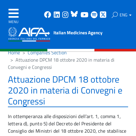
Facebook
Linkedin
Instagram
Bluesky
Youtube
Spotify
X
ENG
MENU
Italian Medicines Agency
Home
Companies Section
Attuazione DPCM 18 ottobre 2020 in materia di
Convegni e Congressi
Attuazione DPCM 18 ottobre
2020 in materia di Convegni e
Congressi
In ottemperanza alle disposizioni dell’art. 1, comma 1,
lettera d), punto 5) del Decreto del Presidente del
Consiglio dei Ministri del 18 ottobre 2020, che stabilisce