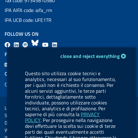
Tax code: 97345810580
IPA AIFA code: aifa_rm
IPA UCB code: UFE1TR
FOLLOW US ON
F
L
l
B
Y
L
a
i
a
l
o
i
FEED RSS
cookie management module
close and reject everything
c
n
b
u
u
n
F
e
k
e
e
t
k
e
Questo sito utilizza cookie tecnici e
COOKIES
b
e
l
s
u
e
analytics, necessari al suo funzionamento,
e
Cookie management
per i quali non è richiesto il consenso. Per
o
d
.
k
b
d
d
alcuni servizi aggiuntivi, le terze parti
o
i
b
y
e
i
fornitrici, dettagliatamente sotto
R
Sezione Link Utili
k
n
u
n
individuate, possono utilizzare cookies
s
Legal notice
tecnici, analytics e di profilazione. Per
t
s
saperne di più consulta la
PRIVACY
Social Media Policy
t
POLICY
. Per proseguire nella navigazione
Dichiarazione di accessibilità
devi effettuare la scelta sui cookie di terze
o
Web accessibility
parti dei quali eventualmente accetti
n
l’utilizzo. Chiudendo il banner attraverso la
Website statistics