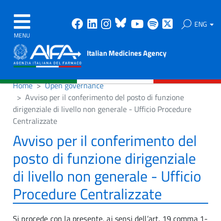
Facebook
Linkedin
Instagram
Bluesky
Youtube
Spotify
X
ENG
MENU
Italian Medicines Agency
Home
Open governance
Avviso per il conferimento del posto di funzione
dirigenziale di livello non generale - Ufficio Procedure
Centralizzate
Avviso per il conferimento del
posto di funzione dirigenziale
di livello non generale - Ufficio
Procedure Centralizzate
Si procede con la presente, ai sensi dell’art. 19 comma 1-