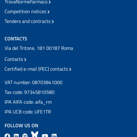
TrovaNormeFarmaco
Competition notices
Tenders and contracts
CONTACTS
Via del Tritone, 181 00187 Roma
Contacts
Certified e-mail (PEC) contacts
VAT number: 08703841000
Tax code: 97345810580
IPA AIFA code: aifa_rm
IPA UCB code: UFE1TR
FOLLOW US ON
F
L
l
B
Y
L