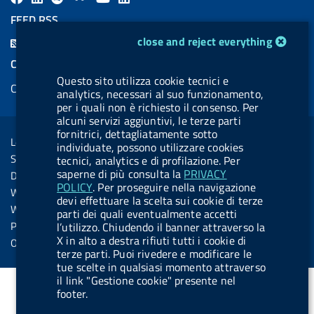
a
i
a
l
o
i
FEED RSS
c
n
b
u
u
n
cookie management module
F
close and reject everything
e
k
e
e
t
k
e
COOKIES
b
e
l
s
u
e
e
Questo sito utilizza cookie tecnici e
Cookie management
o
d
.
k
b
d
analytics, necessari al suo funzionamento,
d
per i quali non è richiesto il consenso. Per
o
i
b
y
e
i
R
alcuni servizi aggiuntivi, le terze parti
Sezione Link Utili
k
n
u
n
fornitrici, dettagliatamente sotto
s
Legal notice
t
individuate, possono utilizzare cookies
s
Social Media Policy
tecnici, analytics e di profilazione. Per
t
saperne di più consulta la
PRIVACY
Dichiarazione di accessibilità
o
POLICY
. Per proseguire nella navigazione
Web accessibility
devi effettuare la scelta sui cookie di terze
n
Website statistics
parti dei quali eventualmente accetti
.
Privacy
l’utilizzo. Chiudendo il banner attraverso la
X in alto a destra rifiuti tutti i cookie di
s
Online services
terze parti. Puoi rivedere e modificare le
p
tue scelte in qualsiasi momento attraverso
o
il link "Gestione cookie" presente nel
footer.
t