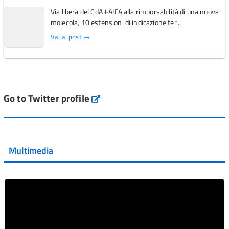
Via libera del CdA #AIFA alla rimborsabilità di una nuova
molecola, 10 estensioni di indicazione ter...
Vai al post →
L'Italia si conferma tra i primi Paesi europei per l'accesso
ai #farmaci orfani rimborsati dal Servi...
Vai al post →
Go to Twitter profile
aifa_ufficiale
💜 Il 29 giugno #AIFA si è illuminata di viola in occasione
della XVII Giornata Mondiale della Scler...
Multimedia
Vai al post →