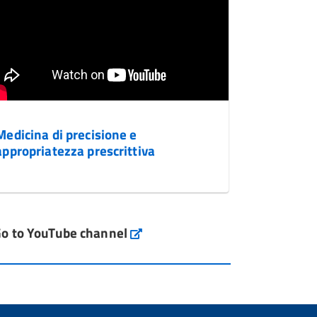
Medicina di precisione e
appropriatezza prescrittiva
o to YouTube channel