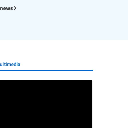
l news
ultimedia