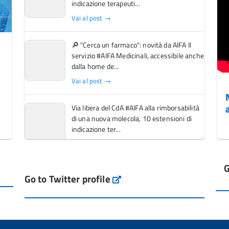
indicazione terapeuti...
Vai al post →
🔎 "Cerca un farmaco": novità da AIFA Il
servizio #AIFA Medicinali, accessibile anche
dalla home de...
Vai al post →
Via libera del CdA #AIFA alla rimborsabilità
di una nuova molecola, 10 estensioni di
indicazione ter...
Vai al post →
G
L'Italia si conferma tra i primi Paesi europei
Go to Twitter profile
aifa_ufficiale
per l'accesso ai #farmaci orfani rimborsati
dal Servi...
Vai al post →