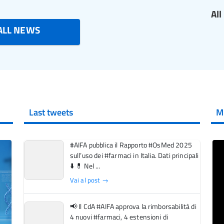
Al
ALL NEWS
Last tweets
M
#AIFA pubblica il Rapporto #OsMed 2025
sull’uso dei #farmaci in Italia. Dati principali
⬇️ 💊 Nel ...
Vai al post →
📢 Il CdA #AIFA approva la rimborsabilità di
4 nuovi #farmaci, 4 estensioni di