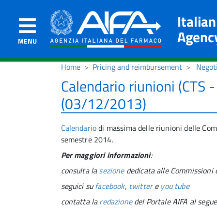
Italia
Agenc
MENU
Home
Pricing and reimbursement
Negot
Calendario riunioni (CTS
(03/12/2013)
Calendario
di massima delle riunioni delle Comm
semestre 2014.
Per maggiori informazioni
:
consulta la
sezione
dedicata alle Commissioni c
seguici su
facebook
,
twitter
e
you tube
contatta la
redazione
del Portale AIFA al segue