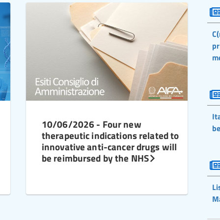
C(
pr
m
It
10/06/2026 - Four new
be
therapeutic indications related to
innovative anti-cancer drugs will
be reimbursed by the NHS
Li
M