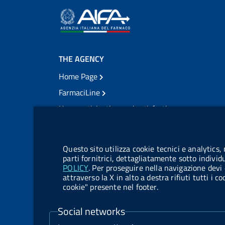
THE AGENCY
Home Page
FarmaciLine
User participation and satisfaction
cookie management module
Citizens' access
Modulistica
Questo sito utilizza cookie tecnici e analytics,
Open governance
parti fornitrici, dettagliatamente sotto individ
POLICY
. Per proseguire nella navigazione devi 
Acts of notification
attraverso la X in alto a destra rifiuti tutti i 
cookie" presente nel footer.
Legal notification
TrovaNormeFarmaco
Social networks
Competition notices