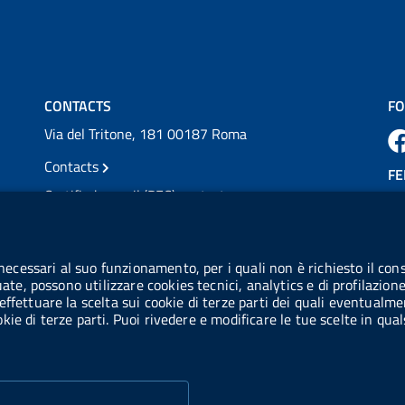
💜 Il 29 giugno #AIFA si è illuminata di viola
in occasione della XVII Giornata Mondiale
della Scler...
Vai al post →
CONTACTS
FO
Via del Tritone, 181 00187 Roma
Contacts
FE
Certified e-mail (PEC) contacts
VAT number: 08703841000
CO
Tax code: 97345810580
 necessari al suo funzionamento, per i quali non è richiesto il cons
Co
uate, possono utilizzare cookies tecnici, analytics e di profilazion
IPA AIFA code: aifa_rm
effettuare la scelta sui cookie di terze parti dei quali eventualme
cookie di terze parti. Puoi rivedere e modificare le tue scelte in q
IPA UCB code: UFE1TR