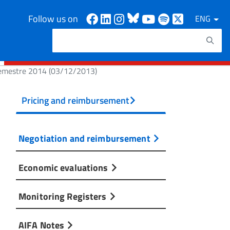
Facebook
Linkedin
Instagram
Bluesky
Youtube
Spotify
X
Follow us on
ENG
Search
Search keywords
 semestre 2014 (03/12/2013)
Pricing and reimbursement
Negotiation and reimbursement
Economic evaluations
Monitoring Registers
AIFA Notes