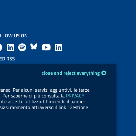
LLOW US ON
F
L
l
B
Y
L
a
i
a
l
o
i
ED RSS
F
c
n
b
u
u
n
close and reject everything
e
e
k
e
e
t
k
OKIES
enso. Per alcuni servizi aggiuntivi, le terze
e
okie management
b
e
l
s
u
e
e. Per saperne di più consulta la
PRIVACY
nte accetti l’utilizzo. Chiudendo il banner
d
o
d
.
k
b
d
ualsiasi momento attraverso il link "Gestione
R
o
i
b
y
e
i
s
k
n
u
n