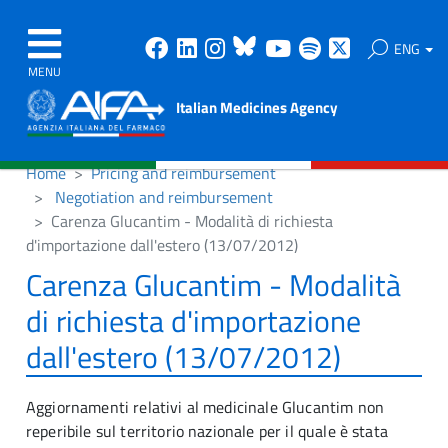
Facebook
Linkedin
Instagram
Bluesky
Youtube
Spotify
X
ENG
MENU
Italian Medicines Agency
Home
Pricing and reimbursement
Negotiation and reimbursement
Carenza Glucantim - Modalità di richiesta
d'importazione dall'estero (13/07/2012)
Carenza Glucantim - Modalità
di richiesta d'importazione
dall'estero (13/07/2012)
Aggiornamenti relativi al medicinale Glucantim non
reperibile sul territorio nazionale per il quale è stata