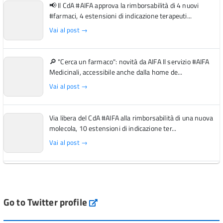
📢 Il CdA #AIFA approva la rimborsabilità di 4 nuovi
#farmaci, 4 estensioni di indicazione terapeuti...
Vai al post →
🔎 "Cerca un farmaco": novità da AIFA Il servizio #AIFA
Medicinali, accessibile anche dalla home de...
Vai al post →
Via libera del CdA #AIFA alla rimborsabilità di una nuova
molecola, 10 estensioni di indicazione ter...
Vai al post →
L'Italia si conferma tra i primi Paesi europei per l'accesso
ai #farmaci orfani rimborsati dal Servi...
Vai al post →
Go to Twitter profile
aifa_ufficiale