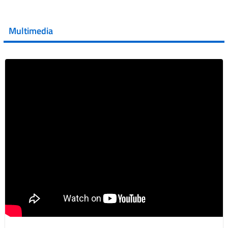
💜 Il 29 giugno #AIFA si è illuminata di viola in occasione
della XVII Giornata Mondiale della Scler...
Multimedia
Vai al post →