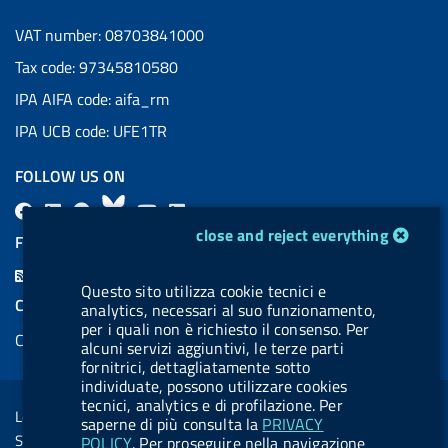
VAT number: 08703841000
Tax code: 97345810580
IPA AIFA code: aifa_rm
IPA UCB code: UFE1TR
FOLLOW US ON
F
L
l
B
Y
L
cookie management module
a
i
a
l
o
i
close and reject everything
FEED RSS
c
n
b
u
u
n
F
e
k
e
e
t
k
Questo sito utilizza cookie tecnici e
e
COOKIES
analytics, necessari al suo funzionamento,
b
e
l
s
u
e
e
per i quali non è richiesto il consenso. Per
Cookie management
o
d
.
k
b
d
alcuni servizi aggiuntivi, le terze parti
d
fornitrici, dettagliatamente sotto
o
i
b
y
e
i
R
individuate, possono utilizzare cookies
Sezione Link Utili
k
n
u
n
tecnici, analytics e di profilazione. Per
s
Legal notice
t
saperne di più consulta la
PRIVACY
s
Social Media Policy
POLICY
. Per proseguire nella navigazione