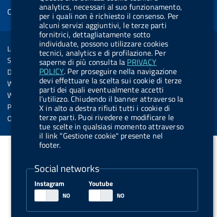
b
e
l
s
u
e
e
analytics, necessari al suo funzionamento,
Cookie management
o
d
.
k
b
d
per i quali non è richiesto il consenso. Per
d
alcuni servizi aggiuntivi, le terze parti
o
i
b
y
e
i
R
Sezione Link Utili
fornitrici, dettagliatamente sotto
k
n
u
n
individuate, possono utilizzare cookies
s
Legal notice
t
tecnici, analytics e di profilazione. Per
s
Social Media Policy
saperne di più consulta la
PRIVACY
t
POLICY
. Per proseguire nella navigazione
Dichiarazione di accessibilità
o
devi effettuare la scelta sui cookie di terze
Web accessibility
parti dei quali eventualmente accetti
n
Website statistics
l’utilizzo. Chiudendo il banner attraverso la
.
Privacy
X in alto a destra rifiuti tutti i cookie di
s
terze parti. Puoi rivedere e modificare le
Online services
tue scelte in qualsiasi momento attraverso
p
il link "Gestione cookie" presente nel
o
footer.
t
Social networks
i
f
Instagram
Youtube
y