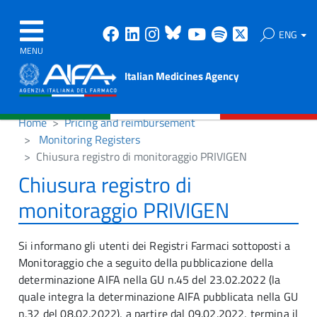
Facebook
Linkedin
Instagram
Bluesky
Youtube
Spotify
X
ENG
MENU
Italian Medicines Agency
Home
Pricing and reimbursement
Monitoring Registers
Chiusura registro di monitoraggio PRIVIGEN
Chiusura registro di
monitoraggio PRIVIGEN
Si informano gli utenti dei Registri Farmaci sottoposti a
Monitoraggio che a seguito della pubblicazione della
determinazione AIFA nella GU n.45 del 23.02.2022 (la
quale integra la determinazione AIFA pubblicata nella GU
n.32 del 08.02.2022), a partire dal 09.02.2022, termina il