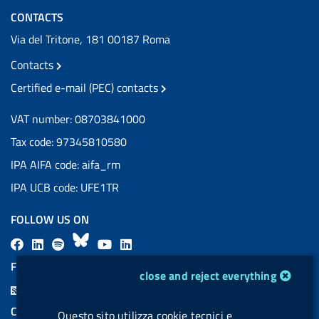
CONTACTS
Via del Tritone, 181 00187 Roma
Contacts
Certified e-mail (PEC) contacts
VAT number: 08703841000
Tax code: 97345810580
IPA AIFA code: aifa_rm
IPA UCB code: UFE1TR
FOLLOW US ON
F
L
l
B
Y
L
a
i
a
l
o
i
FEED RSS
cookie management module
close and reject everything
c
n
b
u
u
n
F
e
k
e
e
t
k
e
COOKIES
Questo sito utilizza cookie tecnici e