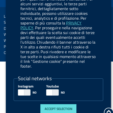
d
alcuni servizi aggiuntivi, le terze parti
o
i
b
y
e
i
R
fornitrici, dettagliatamente sotto
Sezione Link Utili
k
n
u
n
individuate, possono utilizzare cookies
s
Legal notice
t
tecnici, analytics e di profilazione. Per
s
Social Media Policy
saperne di più consulta la
PRIVACY
t
POLICY
. Per proseguire nella navigazione
Dichiarazione di accessibilità
o
devi effettuare la scelta sui cookie di terze
Web accessibility
parti dei quali eventualmente accetti
n
Website statistics
l’utilizzo. Chiudendo il banner attraverso la
.
Privacy
X in alto a destra rifiuti tutti i cookie di
terze parti. Puoi rivedere e modificare le
s
Online services
tue scelte in qualsiasi momento attraverso
p
il link "Gestione cookie" presente nel
o
footer.
t
Social networks
i
f
Instagram
Youtube
y
ACCEPT SELECTION
g