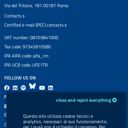
Via del Tritone, 181 00187 Roma
Contacts
Certified e-mail (PEC) contacts
VAT number: 08703841000
Tax code: 97345810580
IPA AIFA code: aifa_rm
IPA UCB code: UFE1TR
FOLLOW US ON
F
L
l
B
Y
L
a
i
a
l
o
i
FEED RSS
cookie management module
close and reject everything
c
n
b
u
u
n
F
e
k
e
e
t
k
e
COOKIES
Questo sito utilizza cookie tecnici e
b
e
l
s
u
e
e
analytics, necessari al suo funzionamento,
Cookie management
o
d
.
k
b
d
per i quali non è richiesto il consenso. Per