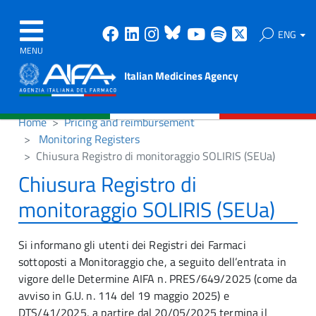
Facebook
Linkedin
Instagram
Bluesky
Youtube
Spotify
X
ENG
MENU
Italian Medicines Agency
Home
Pricing and reimbursement
Monitoring Registers
Chiusura Registro di monitoraggio SOLIRIS (SEUa)
Chiusura Registro di
monitoraggio SOLIRIS (SEUa)
Si informano gli utenti dei Registri dei Farmaci
sottoposti a Monitoraggio che, a seguito dell’entrata in
vigore delle Determine AIFA n. PRES/649/2025 (come da
avviso in G.U. n. 114 del 19 maggio 2025) e
DTS/41/2025, a partire dal 20/05/2025 termina il