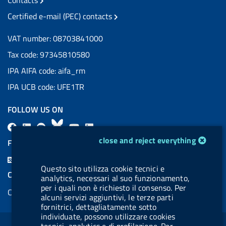
Contacts
Certified e-mail (PEC) contacts
VAT number: 08703841000
Tax code: 97345810580
IPA AIFA code: aifa_rm
IPA UCB code: UFE1TR
FOLLOW US ON
F
L
l
B
Y
L
cookie management module
a
i
a
l
o
i
close and reject everything
FEED RSS
c
n
b
u
u
n
F
e
k
e
e
t
k
Questo sito utilizza cookie tecnici e
e
COOKIES
analytics, necessari al suo funzionamento,
b
e
l
s
u
e
e
per i quali non è richiesto il consenso. Per
Cookie management
o
d
.
k
b
d
alcuni servizi aggiuntivi, le terze parti
d
fornitrici, dettagliatamente sotto
o
i
b
y
e
i
R
Sezione Link Utili
individuate, possono utilizzare cookies
k
n
u
n