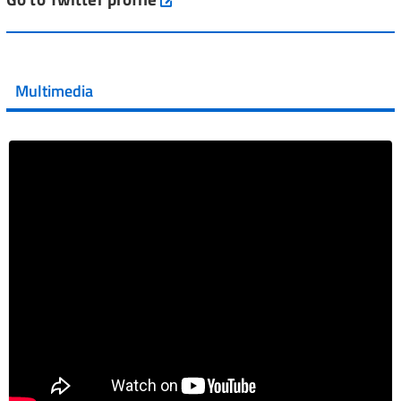
💜 Il 29 giugno #AIFA si è illuminata di viola in occasione
della XVII Giornata Mondiale della Scler...
Multimedia
Vai al post →