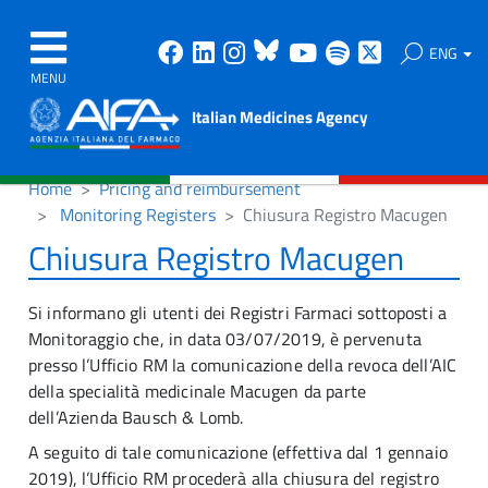
Facebook
Linkedin
Instagram
Bluesky
Youtube
Spotify
X
ENG
MENU
Italian Medicines Agency
Home
Pricing and reimbursement
Monitoring Registers
Chiusura Registro Macugen
Chiusura Registro Macugen
Si informano gli utenti dei Registri Farmaci sottoposti a
Monitoraggio che, in data 03/07/2019, è pervenuta
presso l’Ufficio RM la comunicazione della revoca dell’AIC
della specialità medicinale Macugen da parte
dell’Azienda Bausch & Lomb.
A seguito di tale comunicazione (effettiva dal 1 gennaio
2019), l’Ufficio RM procederà alla chiusura del registro