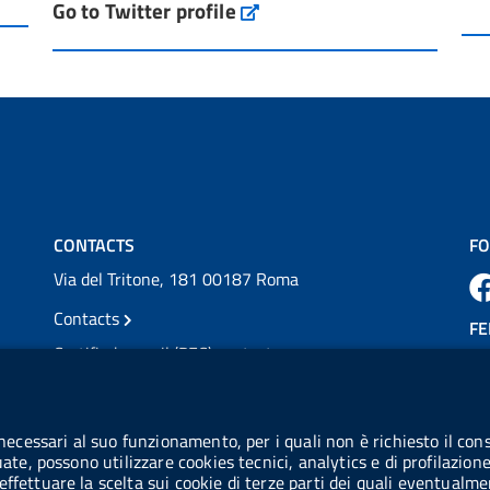
Go to Twitter profile
aifa_ufficiale
per l'accesso ai #farmaci orfani rimborsati
dal Servi...
Vai al post →
💜 Il 29 giugno #AIFA si è illuminata di viola
in occasione della XVII Giornata Mondiale
della Scler...
Vai al post →
CONTACTS
FO
Via del Tritone, 181 00187 Roma
Contacts
FE
Certified e-mail (PEC) contacts
VAT number: 08703841000
CO
Tax code: 97345810580
 necessari al suo funzionamento, per i quali non è richiesto il cons
Co
uate, possono utilizzare cookies tecnici, analytics e di profilazion
IPA AIFA code: aifa_rm
effettuare la scelta sui cookie di terze parti dei quali eventualme