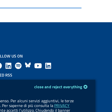
LLOW US ON
F
L
l
B
Y
L
a
i
a
l
o
i
ED RSS
F
c
n
b
u
u
n
close and reject everything
e
e
k
e
e
t
k
OKIES
enso. Per alcuni servizi aggiuntivi, le terze
e
okie management
b
e
l
s
u
e
e. Per saperne di più consulta la
PRIVACY
nte accetti l’utilizzo. Chiudendo il banner