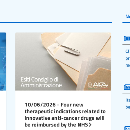
N
C(
pr
m
It
10/06/2026 - Four new
be
therapeutic indications related to
innovative anti-cancer drugs will
be reimbursed by the NHS