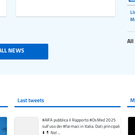
Li
M
Al
ALL NEWS
Last tweets
M
#AIFA pubblica il Rapporto #OsMed 2025
sull’uso dei #farmaci in Italia. Dati principali
⬇️ 💊 Nel ...