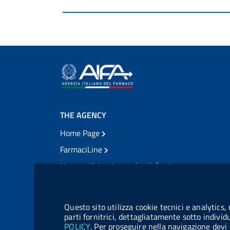
THE AGENCY
Home Page
FarmaciLine
User participation and satisfaction
cookie management module
Citizens' access
Modulistica
Questo sito utilizza cookie tecnici e analytics,
Open governance
parti fornitrici, dettagliatamente sotto individ
POLICY
. Per proseguire nella navigazione devi 