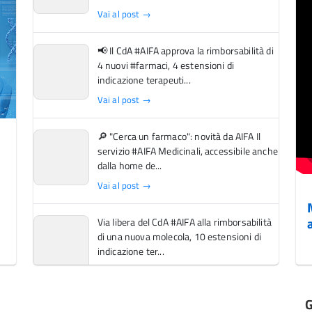
Vai al post →
📢 Il CdA #AIFA approva la rimborsabilità di
4 nuovi #farmaci, 4 estensioni di
indicazione terapeuti...
Vai al post →
🔎 "Cerca un farmaco": novità da AIFA Il
servizio #AIFA Medicinali, accessibile anche
dalla home de...
Vai al post →
Via libera del CdA #AIFA alla rimborsabilità
di una nuova molecola, 10 estensioni di
indicazione ter...
Vai al post →
G
L'Italia si conferma tra i primi Paesi europei