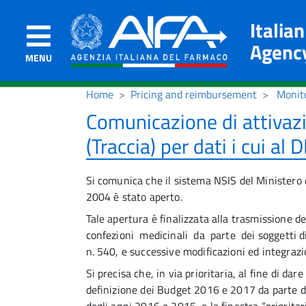
Italia
Agenc
MENU
Home
Pricing and reimbursement
Monito
Comunicazione di attivaz
(Traccia) per dati i cui al
Si comunica che il sistema NSIS del Ministero de
2004 è stato aperto.
Tale apertura è finalizzata alla trasmissione de
confezioni medicinali da parte dei soggetti di
n. 540, e successive modificazioni ed integrazi
Si precisa che, in via prioritaria, al fine di da
definizione dei Budget 2016 e 2017 da parte di