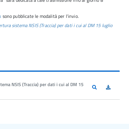
ia” sarà dedicata a tale trasmissione fino al giorno 8
k
sono pubblicate le modalità per l’invio.
tura sistema NSIS (Traccia) per dati i cui al DM 15 luglio
tema NSIS (Traccia) per dati i cui al DM 15