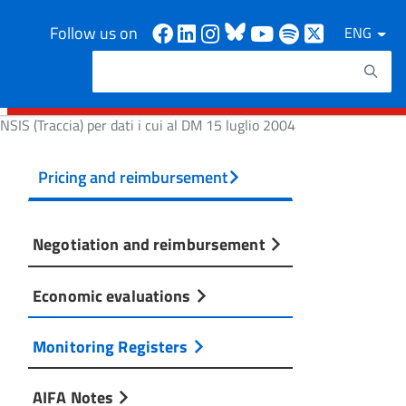
Facebook
Linkedin
Instagram
Bluesky
Youtube
Spotify
X
Follow us on
ENG
Search
Search keywords
SIS (Traccia) per dati i cui al DM 15 luglio 2004
Pricing and reimbursement
Negotiation and reimbursement
Economic evaluations
Monitoring Registers
AIFA Notes