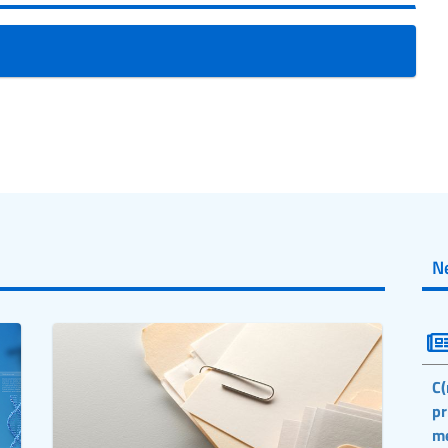
N
C(
pr
m