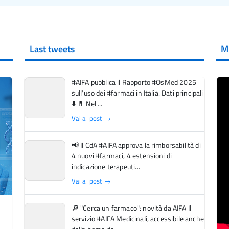
Last tweets
M
#AIFA pubblica il Rapporto #OsMed 2025
sull’uso dei #farmaci in Italia. Dati principali
⬇️ 💊 Nel ...
Vai al post →
📢 Il CdA #AIFA approva la rimborsabilità di
4 nuovi #farmaci, 4 estensioni di
indicazione terapeuti...
Vai al post →
🔎 "Cerca un farmaco": novità da AIFA Il
servizio #AIFA Medicinali, accessibile anche