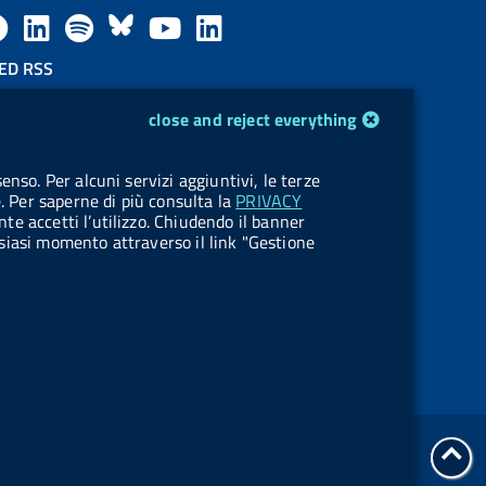
F
L
l
B
Y
L
a
i
a
l
o
i
ED RSS
F
c
n
b
u
u
n
close and reject everything
e
e
k
e
e
t
k
OKIES
enso. Per alcuni servizi aggiuntivi, le terze
e
okie management
b
e
l
s
u
e
e. Per saperne di più consulta la
PRIVACY
nte accetti l’utilizzo. Chiudendo il banner
d
o
d
.
k
b
d
ualsiasi momento attraverso il link "Gestione
R
o
i
b
y
e
i
s
k
n
u
n
s
t
t
go
o
Online services
to