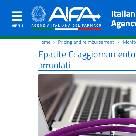
Italia
Agenc
MENU
Home
Pricing and reimbursement
Monito
Epatite C: aggiornamento
arruolati