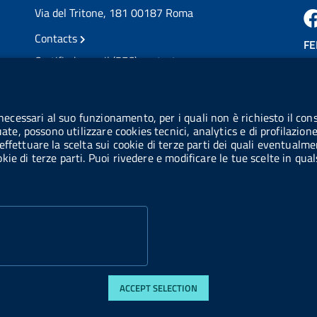
Via del Tritone, 181 00187 Roma
Contacts
FE
Certified e-mail (PEC) contacts
VAT number: 08703841000
CO
Tax code: 97345810580
 necessari al suo funzionamento, per i quali non è richiesto il cons
Co
uate, possono utilizzare cookies tecnici, analytics e di profilazion
IPA AIFA code: aifa_rm
effettuare la scelta sui cookie di terze parti dei quali eventualme
cookie di terze parti. Puoi rivedere e modificare le tue scelte in q
IPA UCB code: UFE1TR
ACCEPT SELECTION
di accessibilità
Web accessibility
Website statistics
Privacy