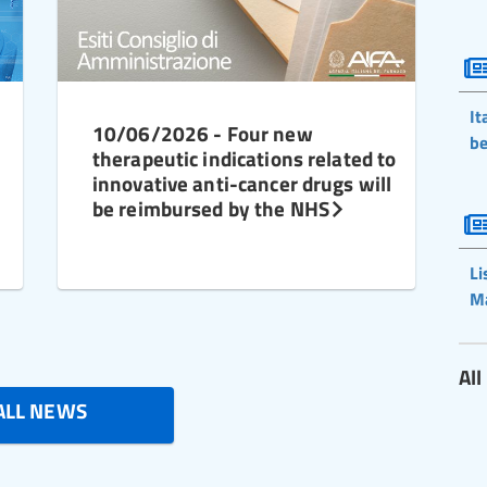
It
10/06/2026 - Four new
be
therapeutic indications related to
innovative anti-cancer drugs will
be reimbursed by the NHS
Li
M
Al
ALL NEWS