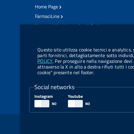
Home Page
FarmaciLine
User participation and satisfaction
cookie management module
Citizens' access
Modulistica
Questo sito utilizza cookie tecnici e analytics,
Open governance
parti fornitrici, dettagliatamente sotto individ
POLICY
. Per proseguire nella navigazione devi 
Acts of notification
attraverso la X in alto a destra rifiuti tutti i 
cookie" presente nel footer.
Legal notification
TrovaNormeFarmaco
Social networks
Competition notices
Instagram
Youtube
Tenders and contracts
Sezione Link Utili
Legal notice
Social Media Policy
Dichiarazione 