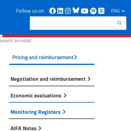
Facebook
Linkedin
Instagram
Bluesky
Youtube
Spotify
X
Follow us on
ENG
Search
Search keywords
zienti arruolati
Pricing and reimbursement
Negotiation and reimbursement
Economic evaluations
Monitoring Registers
AIFA Notes