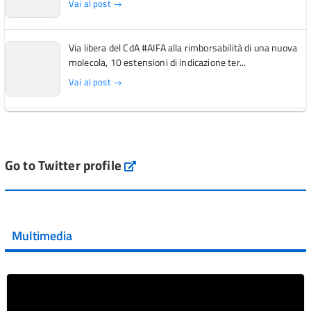
Vai al post →
Via libera del CdA #AIFA alla rimborsabilità di una nuova
molecola, 10 estensioni di indicazione ter...
Vai al post →
L'Italia si conferma tra i primi Paesi europei per l'accesso
ai #farmaci orfani rimborsati dal Servi...
Vai al post →
Go to Twitter profile
aifa_ufficiale
💜 Il 29 giugno #AIFA si è illuminata di viola in occasione
della XVII Giornata Mondiale della Scler...
Multimedia
Vai al post →