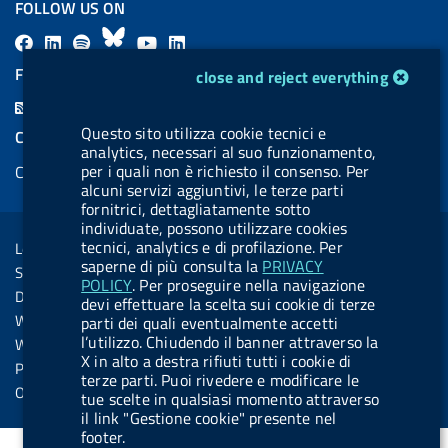
FOLLOW US ON
F
L
l
B
Y
L
a
i
a
l
o
i
cookie management module
FEED RSS
close and reject everything
c
n
b
u
u
n
F
e
k
e
e
t
k
e
Questo sito utilizza cookie tecnici e
COOKIES
b
e
l
s
u
e
analytics, necessari al suo funzionamento,
e
per i quali non è richiesto il consenso. Per
Cookie management
o
d
.
k
b
d
d
alcuni servizi aggiuntivi, le terze parti
o
i
b
y
e
i
fornitrici, dettagliatamente sotto
R
Sezione Link Utili
k
n
u
n
individuate, possono utilizzare cookies
s
tecnici, analytics e di profilazione. Per
Legal notice
t
saperne di più consulta la
PRIVACY
s
Social Media Policy
t
POLICY
. Per proseguire nella navigazione
Dichiarazione di accessibilità
devi effettuare la scelta sui cookie di terze
o
Web accessibility
parti dei quali eventualmente accetti
n
l’utilizzo. Chiudendo il banner attraverso la
Website statistics
X in alto a destra rifiuti tutti i cookie di
.
Privacy
terze parti. Puoi rivedere e modificare le
s
Online services
tue scelte in qualsiasi momento attraverso
p
il link "Gestione cookie" presente nel
footer.
o