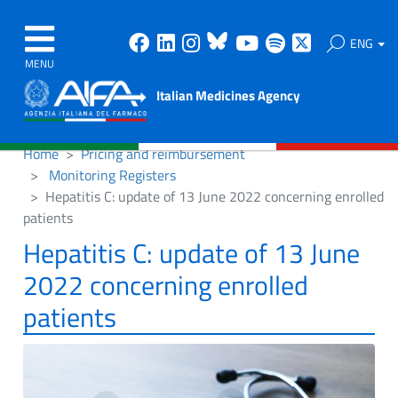
Facebook
Linkedin
Instagram
Bluesky
Youtube
Spotify
X
ENG
MENU
Italian Medicines Agency
Home
Pricing and reimbursement
Monitoring Registers
Hepatitis C: update of 13 June 2022 concerning enrolled
patients
Hepatitis C: update of 13 June
2022 concerning enrolled
patients