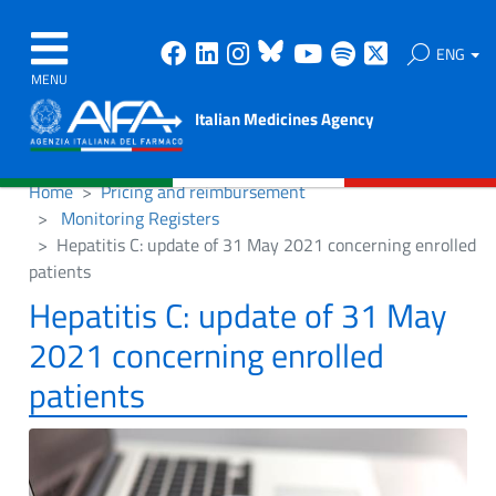
Facebook
Linkedin
Instagram
Bluesky
Youtube
Spotify
X
ENG
MENU
Italian Medicines Agency
Home
Pricing and reimbursement
Monitoring Registers
Hepatitis C: update of 31 May 2021 concerning enrolled
patients
Hepatitis C: update of 31 May
2021 concerning enrolled
patients