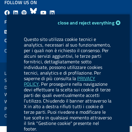
FOLLOW US ON
F
L
l
B
Y
L
a
i
a
l
o
i
cookie management module
FEED RSS
close and reject everything
c
n
b
u
u
n
F
e
k
e
e
t
k
e
Questo sito utilizza cookie tecnici e
COOKIES
b
e
l
s
u
e
analytics, necessari al suo funzionamento,
e
per i quali non è richiesto il consenso. Per
Cookie management
o
d
.
k
b
d
d
alcuni servizi aggiuntivi, le terze parti
o
i
b
y
e
i
fornitrici, dettagliatamente sotto
R
Sezione Link Utili
k
n
u
n
individuate, possono utilizzare cookies
s
tecnici, analytics e di profilazione. Per
Legal notice
t
saperne di più consulta la
PRIVACY
s
Social Media Policy
t
POLICY
. Per proseguire nella navigazione
Dichiarazione di accessibilità
devi effettuare la scelta sui cookie di terze
o
Web accessibility
parti dei quali eventualmente accetti
n
l’utilizzo. Chiudendo il banner attraverso la
Website statistics
X in alto a destra rifiuti tutti i cookie di
.
Privacy
terze parti. Puoi rivedere e modificare le
s
Online services
tue scelte in qualsiasi momento attraverso
p
il link "Gestione cookie" presente nel
footer.
o