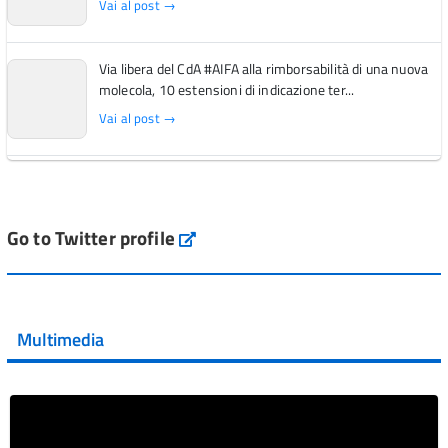
Vai al post →
Via libera del CdA #AIFA alla rimborsabilità di una nuova
molecola, 10 estensioni di indicazione ter...
Vai al post →
L'Italia si conferma tra i primi Paesi europei per l'accesso
ai #farmaci orfani rimborsati dal Servi...
Vai al post →
Go to Twitter profile
aifa_ufficiale
💜 Il 29 giugno #AIFA si è illuminata di viola in occasione
della XVII Giornata Mondiale della Scler...
Multimedia
Vai al post →