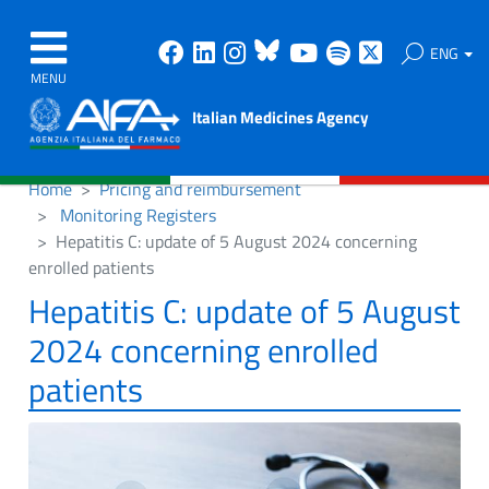
Facebook
Linkedin
Instagram
Bluesky
Youtube
Spotify
X
ENG
MENU
Italian Medicines Agency
Home
Pricing and reimbursement
Monitoring Registers
Hepatitis C: update of 5 August 2024 concerning
enrolled patients
Hepatitis C: update of 5 August
2024 concerning enrolled
patients