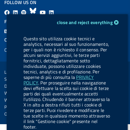
FOLLOW US ON
F
L
l
B
Y
L
a
i
a
l
o
i
cookie management module
FEED RSS
close and reject everything
c
n
b
u
u
n
F
e
k
e
e
t
k
e
Questo sito utilizza cookie tecnici e
COOKIES
b
e
l
s
u
e
analytics, necessari al suo funzionamento,
e
per i quali non è richiesto il consenso. Per
Cookie management
o
d
.
k
b
d
d
alcuni servizi aggiuntivi, le terze parti
o
i
b
y
e
i
fornitrici, dettagliatamente sotto
R
Sezione Link Utili
k
n
u
n
individuate, possono utilizzare cookies
s
tecnici, analytics e di profilazione. Per
Legal notice
t
saperne di più consulta la
PRIVACY
s
Social Media Policy
t
POLICY
. Per proseguire nella navigazione
Dichiarazione di accessibilità
devi effettuare la scelta sui cookie di terze
o
Web accessibility
parti dei quali eventualmente accetti
n
l’utilizzo. Chiudendo il banner attraverso la
Website statistics
X in alto a destra rifiuti tutti i cookie di
.
Privacy
terze parti. Puoi rivedere e modificare le
s
Online services
tue scelte in qualsiasi momento attraverso
p
il link "Gestione cookie" presente nel
footer.
o