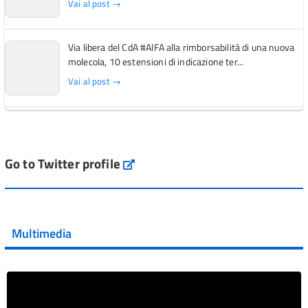
Vai al post →
Via libera del CdA #AIFA alla rimborsabilità di una nuova
molecola, 10 estensioni di indicazione ter...
Vai al post →
L'Italia si conferma tra i primi Paesi europei per l'accesso
ai #farmaci orfani rimborsati dal Servi...
Vai al post →
Go to Twitter profile
aifa_ufficiale
💜 Il 29 giugno #AIFA si è illuminata di viola in occasione
della XVII Giornata Mondiale della Scler...
Multimedia
Vai al post →