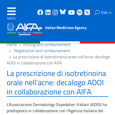
Facebook
Linkedin
Instagram
Bluesky
Youtube
Spotify
X
ENG
MENU
Italian Medicines Agency
Home
Pricing and reimbursement
Negotiation and reimbursement
La prescrizione di isotretinoina orale nell’acne: decalogo
ADOI in collaborazione con AIFA
La prescrizione di isotretinoina
orale nell’acne: decalogo ADOI
in collaborazione con AIFA
L’Associazione Dermatologi Ospedalieri Italiani (ADOI) ha
predisposto in collaborazione con l’Agenzia Italiana del