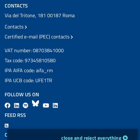
CONTACTS
Via del Tritone, 181 00187 Roma
Contacts
Certified e-mail (PEC) contacts
VAT number: 08703841000
Tax code: 97345810580
IPA AIFA code: aifa_rm
IPA UCB code: UFE1TR
FOLLOW US ON
F
L
l
B
Y
L
a
i
a
l
o
i
FEED RSS
c
n
b
u
u
n
F
e
k
e
e
t
k
e
COOKIES
cookie management module
close and reject everything
b
e
l
s
u
e