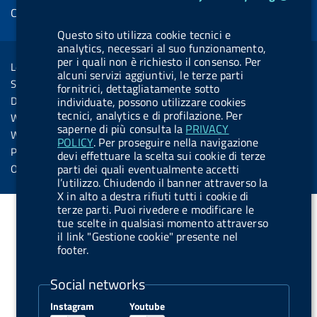
e
Cookie management
o
d
.
k
b
d
d
o
i
b
y
e
i
Questo sito utilizza cookie tecnici e
R
Sezione Link Utili
analytics, necessari al suo funzionamento,
k
n
u
n
s
per i quali non è richiesto il consenso. Per
Legal notice
t
alcuni servizi aggiuntivi, le terze parti
s
Social Media Policy
fornitrici, dettagliatamente sotto
t
Dichiarazione di accessibilità
individuate, possono utilizzare cookies
o
tecnici, analytics e di profilazione. Per
Web accessibility
saperne di più consulta la
PRIVACY
n
Website statistics
POLICY
. Per proseguire nella navigazione
.
Privacy
devi effettuare la scelta sui cookie di terze
s
parti dei quali eventualmente accetti
Online services
l’utilizzo. Chiudendo il banner attraverso la
p
X in alto a destra rifiuti tutti i cookie di
o
terze parti. Puoi rivedere e modificare le
tue scelte in qualsiasi momento attraverso
t
il link "Gestione cookie" presente nel
i
footer.
f
Social networks
y
Instagram
Youtube