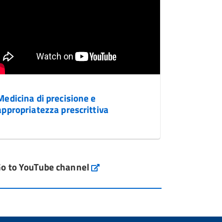
Medicina di precisione e
appropriatezza prescrittiva
o to YouTube channel