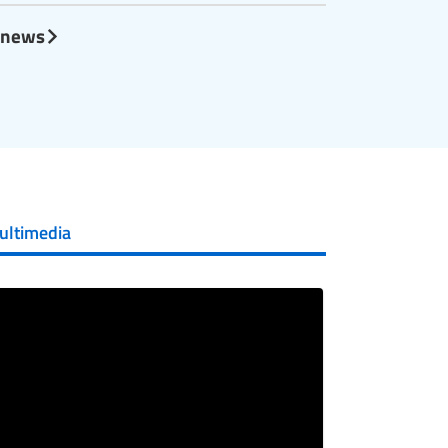
l news
ultimedia