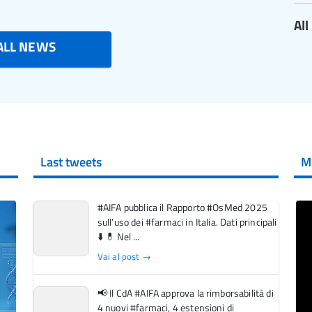
Al
ALL NEWS
Last tweets
M
#AIFA pubblica il Rapporto #OsMed 2025
sull’uso dei #farmaci in Italia. Dati principali
⬇️ 💊 Nel ...
Vai al post →
📢 Il CdA #AIFA approva la rimborsabilità di
4 nuovi #farmaci, 4 estensioni di