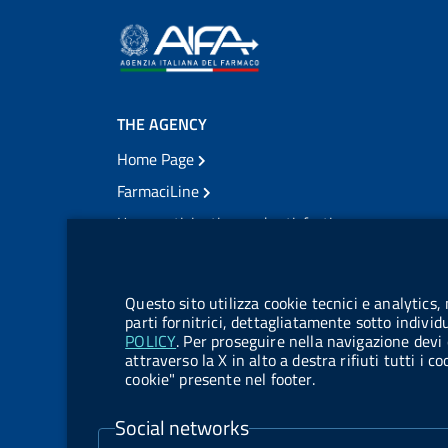
THE AGENCY
Home Page
FarmaciLine
User participation and satisfaction
cookie management module
Citizens' access
Modulistica
Questo sito utilizza cookie tecnici e analytics,
Open governance
parti fornitrici, dettagliatamente sotto individ
POLICY
. Per proseguire nella navigazione devi 
Acts of notification
attraverso la X in alto a destra rifiuti tutti i 
cookie" presente nel footer.
Legal notification
TrovaNormeFarmaco
Social networks
Competition notices