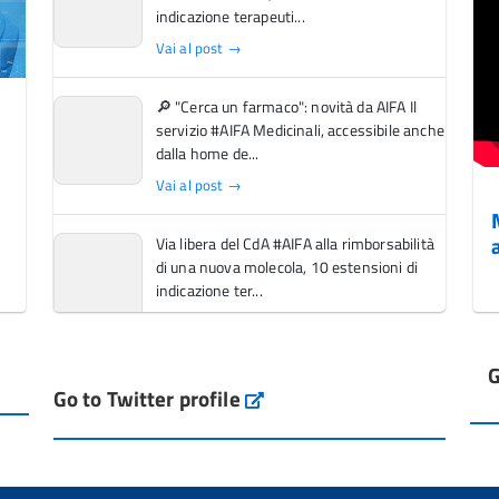
indicazione terapeuti...
Vai al post →
🔎 "Cerca un farmaco": novità da AIFA Il
servizio #AIFA Medicinali, accessibile anche
dalla home de...
Vai al post →
Via libera del CdA #AIFA alla rimborsabilità
di una nuova molecola, 10 estensioni di
indicazione ter...
Vai al post →
G
L'Italia si conferma tra i primi Paesi europei
Go to Twitter profile
aifa_ufficiale
per l'accesso ai #farmaci orfani rimborsati
dal Servi...
Vai al post →