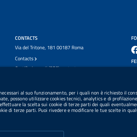
💜 Il 29 giugno #AIFA si è illuminata di viola
in occasione della XVII Giornata Mondiale
della Scler...
Vai al post →
CONTACTS
FO
Via del Tritone, 181 00187 Roma
Contacts
FE
Certified e-mail (PEC) contacts
VAT number: 08703841000
CO
Tax code: 97345810580
 necessari al suo funzionamento, per i quali non è richiesto il cons
Co
uate, possono utilizzare cookies tecnici, analytics e di profilazion
IPA AIFA code: aifa_rm
effettuare la scelta sui cookie di terze parti dei quali eventualme
cookie di terze parti. Puoi rivedere e modificare le tue scelte in q
IPA UCB code: UFE1TR