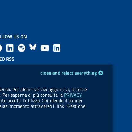
LLOW US ON
F
L
l
B
Y
L
a
i
a
l
o
i
ED RSS
F
c
n
b
u
u
n
close and reject everything
e
e
k
e
e
t
k
OKIES
enso. Per alcuni servizi aggiuntivi, le terze
e
okie management
b
e
l
s
u
e
e. Per saperne di più consulta la
PRIVACY
nte accetti l’utilizzo. Chiudendo il banner
d
o
d
.
k
b
d
ualsiasi momento attraverso il link "Gestione
R
o
i
b
y
e
i
s
k
n
u
n