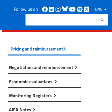
Facebook
Linkedin
Instagram
Bluesky
Youtube
Spotify
X
Follow us on
ENG
Search
Search keywords
Pricing and reimbursement
Negotiation and reimbursement
Economic evaluations
Monitoring Registers
AIFA Notes