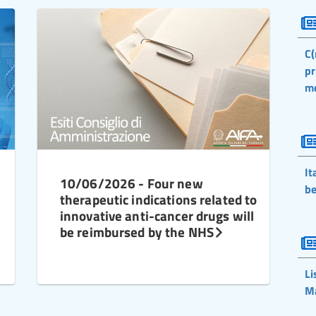
C(
pr
m
It
10/06/2026 - Four new
be
therapeutic indications related to
innovative anti-cancer drugs will
be reimbursed by the NHS
Li
M