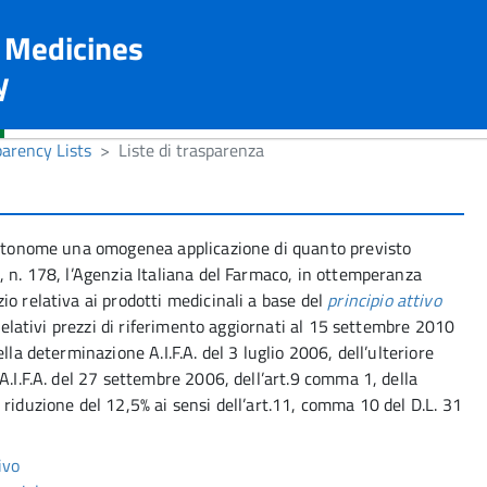
n Medicines
y
arency Lists
Liste di trasparenza
 autonome una omogenea applicazione di quanto previsto
, n. 178, l’Agenzia Italiana del Farmaco, in ottemperanza
o relativa ai prodotti medicinali a base del
principio attivo
 relativi prezzi di riferimento aggiornati al 15 settembre 2010
lla determinazione A.I.F.A. del 3 luglio 2006, dell’ulteriore
A.I.F.A. del 27 settembre 2006, dell’art.9 comma 1, della
riduzione del 12,5% ai sensi dell’art.11, comma 10 del D.L. 31
ivo