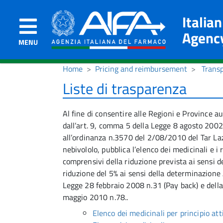
Italia
Agenc
MENU
Home
Pricing and reimbursement
Transp
Liste di trasparenza
Al fine di consentire alle Regioni e Province
dall’art. 9, comma 5 della Legge 8 agosto 2002
all’ordinanza n.3570 del 2/08/2010 del Tar Lazi
nebivololo, pubblica l’elenco dei medicinali e i
comprensivi della riduzione prevista ai sensi de
riduzione del 5% ai sensi della determinazione 
Legge 28 febbraio 2008 n.31 (Pay back) e della 
maggio 2010 n.78..
Elenco dei medicinali per principio att