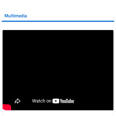
💜 Il 29 giugno #AIFA si è illuminata di viola in occasione
della XVII Giornata Mondiale della Scler...
Multimedia
Vai al post →