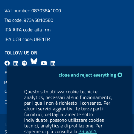
VAT number: 08703841000
Tax code: 97345810580
IPA AIFA code: aifa_rm
IPA UCB code: UFE1TR
FOLLOW US ON
F
L
l
B
Y
L
a
i
a
l
o
i
FEED RSS
cookie management module
close and reject everything
c
n
b
u
u
n
F
e
k
e
e
t
k
e
COOKIES
Questo sito utilizza cookie tecnici e
b
e
l
s
u
e
analytics, necessari al suo funzionamento,
e
Cookie management
o
d
.
k
b
d
per i quali non è richiesto il consenso. Per
d
alcuni servizi aggiuntivi, le terze parti
o
i
b
y
e
i
R
fornitrici, dettagliatamente sotto
Sezione Link Utili
k
n
u
n
individuate, possono utilizzare cookies
s
Legal notice
tecnici, analytics e di profilazione. Per
t
s
saperne di più consulta la
PRIVACY
Social Media Policy