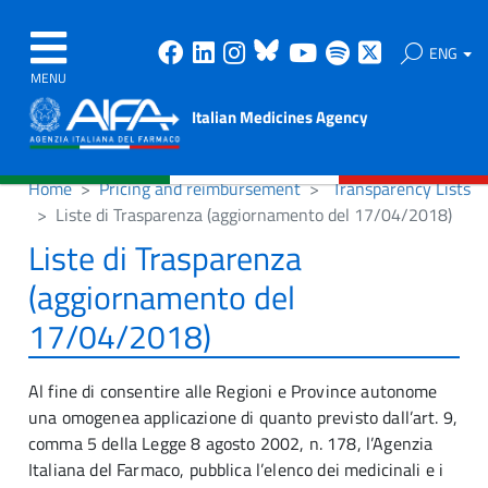
Facebook
Linkedin
Instagram
Bluesky
Youtube
Spotify
X
ENG
MENU
Italian Medicines Agency
Home
Pricing and reimbursement
Transparency Lists
Liste di Trasparenza (aggiornamento del 17/04/2018)
Liste di Trasparenza
(aggiornamento del
17/04/2018)
Al fine di consentire alle Regioni e Province autonome
una omogenea applicazione di quanto previsto dall’art. 9,
comma 5 della Legge 8 agosto 2002, n. 178, l’Agenzia
Italiana del Farmaco, pubblica l’elenco dei medicinali e i