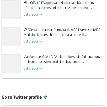
📢 Il CdA #AIFA approva la rimborsabilità di 4 nuovi
#farmaci, 4 estensioni di indicazione terapeuti...
Vai al post →
🔎 "Cerca un farmaco": novità da AIFA Il servizio #AIFA
Medicinali, accessibile anche dalla home de...
Vai al post →
Via libera del CdA #AIFA alla rimborsabilità di una nuova
molecola, 10 estensioni di indicazione ter...
Vai al post →
L'Italia si conferma tra i primi Paesi europei per l'accesso
ai #farmaci orfani rimborsati dal Servi...
Vai al post →
Go to Twitter profile
aifa_ufficiale