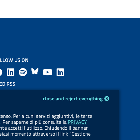
LLOW US ON
F
L
l
B
Y
L
a
i
a
l
o
i
ED RSS
F
c
n
b
u
u
n
close and reject everything
e
e
k
e
e
t
k
OKIES
enso. Per alcuni servizi aggiuntivi, le terze
e
okie management
b
e
l
s
u
e
e. Per saperne di più consulta la
PRIVACY
nte accetti l’utilizzo. Chiudendo il banner
d
o
d
.
k
b
d
ualsiasi momento attraverso il link "Gestione