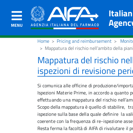
Italia
Agenc
MENU
Home
Pricing and reimbursement
Monito
Mappatura del rischio nell’ambito della pian
Mappatura del rischio nell
ispezioni di revisione pe
Si comunica alle officine di produzione/importa
Ispezioni Materie Prime, in accordo a quanto p
effettuando una mappatura del rischio nell’ambi
Scopo della mappatura è quello di stabilire, t
ispezione sulla base della quale definire la vali
coerente con la frequenza di re-ispezione asse
Resta ferma la facoltà di AIFA di rivalutare il p