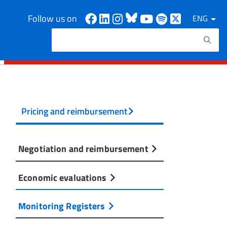
Facebook
Linkedin
Instagram
Bluesky
Youtube
Spotify
X
Follow us on
ENG
Search
Search keywords
Pricing and reimbursement
Negotiation and reimbursement
Economic evaluations
Monitoring Registers