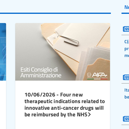
N
C(
pr
m
It
10/06/2026 - Four new
be
therapeutic indications related to
innovative anti-cancer drugs will
be reimbursed by the NHS