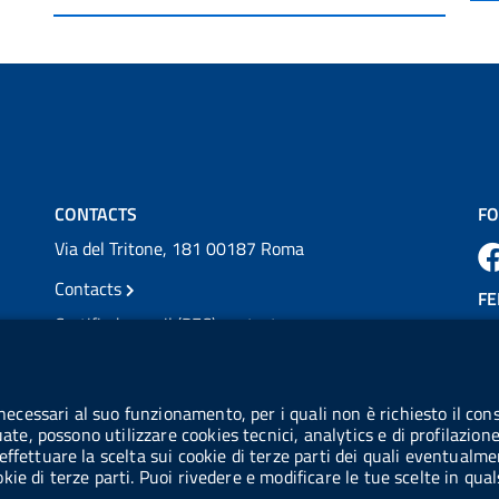
dal Servi...
Vai al post →
💜 Il 29 giugno #AIFA si è illuminata di viola
in occasione della XVII Giornata Mondiale
della Scler...
Vai al post →
CONTACTS
FO
Via del Tritone, 181 00187 Roma
Contacts
FE
Certified e-mail (PEC) contacts
VAT number: 08703841000
CO
Tax code: 97345810580
 necessari al suo funzionamento, per i quali non è richiesto il cons
Co
uate, possono utilizzare cookies tecnici, analytics e di profilazion
IPA AIFA code: aifa_rm
effettuare la scelta sui cookie di terze parti dei quali eventualme
cookie di terze parti. Puoi rivedere e modificare le tue scelte in q
IPA UCB code: UFE1TR