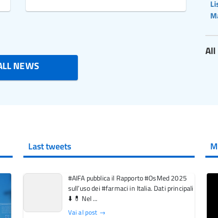
Li
M
Al
ALL NEWS
Last tweets
M
#AIFA pubblica il Rapporto #OsMed 2025
sull’uso dei #farmaci in Italia. Dati principali
⬇️ 💊 Nel ...
Vai al post →