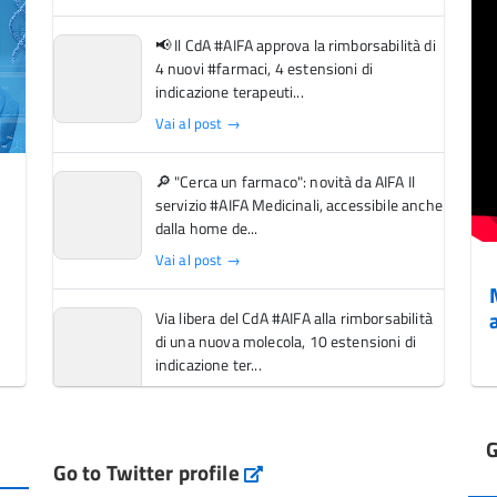
📢 Il CdA #AIFA approva la rimborsabilità di
4 nuovi #farmaci, 4 estensioni di
indicazione terapeuti...
Vai al post →
🔎 "Cerca un farmaco": novità da AIFA Il
servizio #AIFA Medicinali, accessibile anche
dalla home de...
Vai al post →
Via libera del CdA #AIFA alla rimborsabilità
di una nuova molecola, 10 estensioni di
indicazione ter...
Vai al post →
G
L'Italia si conferma tra i primi Paesi europei
Go to Twitter profile
aifa_ufficiale
per l'accesso ai #farmaci orfani rimborsati