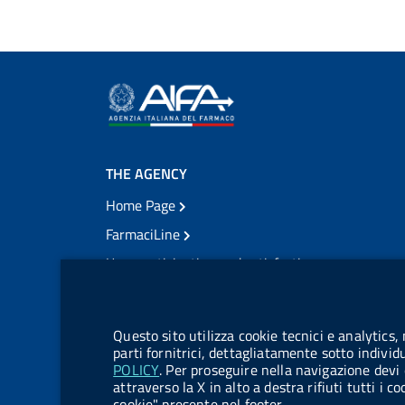
THE AGENCY
Home Page
FarmaciLine
User participation and satisfaction
cookie management module
Citizens' access
Modulistica
Questo sito utilizza cookie tecnici e analytics,
Open governance
parti fornitrici, dettagliatamente sotto individ
POLICY
. Per proseguire nella navigazione devi 
Acts of notification
attraverso la X in alto a destra rifiuti tutti i 
cookie" presente nel footer.