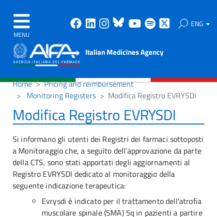
Facebook
Linkedin
Instagram
Bluesky
Youtube
Spotify
X
ENG
MENU
Italian Medicines Agency
Home
Pricing and reimbursement
Monitoring Registers
Modifica Registro EVRYSDI
Modifica Registro EVRYSDI
Si informano gli utenti dei Registri dei farmaci sottoposti
a Monitoraggio che, a seguito dell’approvazione da parte
della CTS, sono stati apportati degli aggiornamenti al
Registro EVRYSDI dedicato al monitoraggio della
seguente indicazione terapeutica:
Evrysdi è indicato per il trattamento dell'atrofia
muscolare spinale (SMA) 5q in pazienti a partire