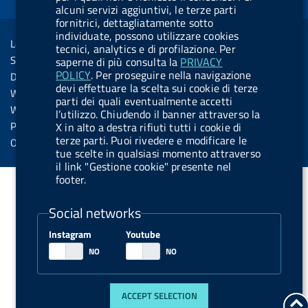
d
alcuni servizi aggiuntivi, le terze parti
o
i
b
y
e
i
R
fornitrici, dettagliatamente sotto
Sezione Link Utili
k
n
u
n
individuate, possono utilizzare cookies
s
Legal notice
t
tecnici, analytics e di profilazione. Per
s
Social Media Policy
saperne di più consulta la
PRIVACY
t
POLICY
. Per proseguire nella navigazione
Dichiarazione di accessibilità
o
devi effettuare la scelta sui cookie di terze
Web accessibility
parti dei quali eventualmente accetti
n
Website statistics
l’utilizzo. Chiudendo il banner attraverso la
.
Privacy
X in alto a destra rifiuti tutti i cookie di
terze parti. Puoi rivedere e modificare le
s
Online services
tue scelte in qualsiasi momento attraverso
p
il link "Gestione cookie" presente nel
o
footer.
t
Social networks
i
f
Instagram
Youtube
y
ACCEPT SELECTION
g