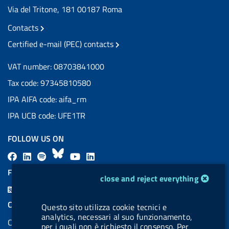
Via del Tritone, 181 00187 Roma
Contacts
Certified e-mail (PEC) contacts
VAT number: 08703841000
Tax code: 97345810580
IPA AIFA code: aifa_rm
IPA UCB code: UFE1TR
FOLLOW US ON
F
L
l
B
Y
L
a
i
a
l
o
i
FEED RSS
cookie management module
close and reject everything
c
n
b
u
u
n
F
e
k
e
e
t
k
e
COOKIES
Questo sito utilizza cookie tecnici e
b
e
l
s
u
e
e
analytics, necessari al suo funzionamento,
Cookie management
o
d
.
k
b
d
per i quali non è richiesto il consenso. Per