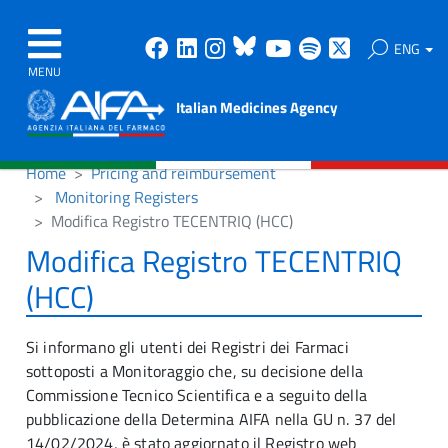
Facebook
Linkedin
Instagram
Bluesky
Youtube
Spotify
X
ENG
MENU
Italian Medicines Agency
Home
Pricing and reimbursement
Monitoring Registers
Modifica Registro TECENTRIQ (HCC)
Modifica Registro TECENTRIQ
(HCC)
Si informano gli utenti dei Registri dei Farmaci
sottoposti a Monitoraggio che, su decisione della
Commissione Tecnico Scientifica e a seguito della
pubblicazione della Determina AIFA nella GU n. 37 del
14/02/2024, è stato aggiornato il Registro web